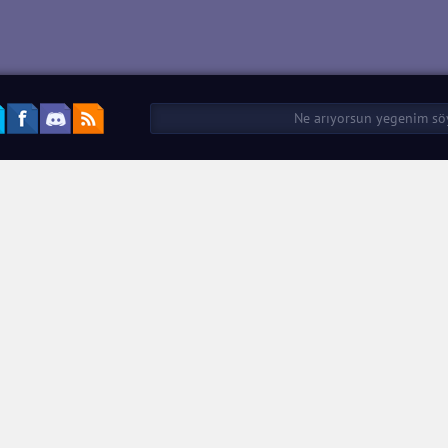
 of Clans
f Clans 17.477.13
z Altın ve Elmas Hileli
k indir
APK İndir