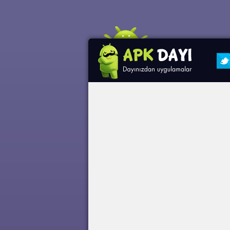
Clash
Clash o
Sınırsı
Mod Ap