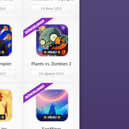
2025
19 Ekim 2025
Business Empire:
Plants vs. Zombies 2
RichMan
Business Empire: RichMan
Plants vs. Zombies 2 12.6.1
.10 Beceri
1.25.04 Para Hileli Mod Apk
Para Hileli Mod Apk indir
dir
indir
APK İndir
APK İndir
mpire:
Plants vs. Zombies 2
an
2025
29 Ağustos 2025
ara Hileli
 inc
ExoMiner