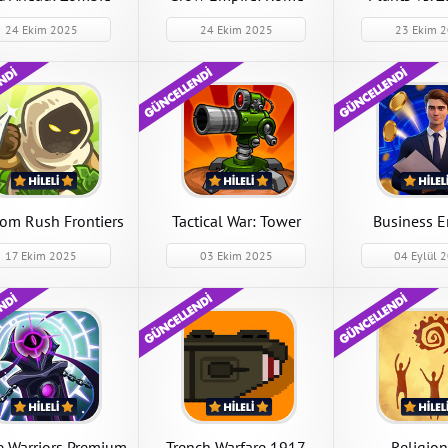
Warfare
24 Ekim 2025
24 Ekim 2025
23 Ekim 
cal War: Tower
Kingdom Rush
Religion inc
nse Game
Frontiers
al War: Tower Defense
Kingdom Rush Frontiers
Religion inc 1.3.8
.9.8 Para Hileli Mod
6.4.18 Kilitler Açık Hileli Mod
Hileli Mod Apk in
ir
Apk indir
APK İndir
APK İndir
APK İndir
om Rush Frontiers
Tactical War: Tower
Business E
Defense Game
RichM
17 Ekim 2025
03 Ekim 2025
04 Eylül 
ExoMiner
Tower Conquest
ExoMiner 1.3.25 P
Tower Conquest 23.0.45 Para
Mod Apk indir
Hileli Mod Apk indir
APK İndir
APK İndir
e Warriors Premium
Trench Warfare 1917
Religion