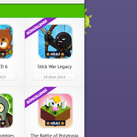
Stick War Legacy
mbies
The Battle of Polytopia
Stick War Legacy 2025.1.161
s 3.12.0
The Battle of Polytopia
Elmas Hileli Mod Apk indir
k indir
2.14.2 Tüm Karakterler Açık
Hileli Mod Apk indir
APK İndir
APK İndir
TD 6
Stick War Legacy
2025
28 Ekim 2025
Para Hileli
Zombies
The Battle of Polytopia