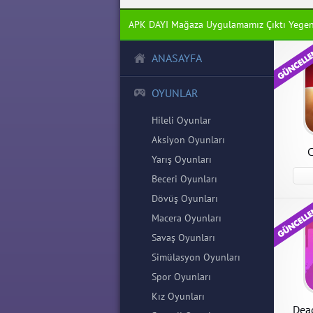
APK DAYI Mağaza Uygulamamız Çıktı Yege
ANASAYFA
Clash
Dead 
Warfa
Clash 
Dead A
OYUNLAR
Para v
4.2.6 P
indir
indir
Hileli Oyunlar
Aksiyon Oyunları
C
Yarış Oyunları
Beceri Oyunları
Dövüş Oyunları
Macera Oyunları
Savaş Oyunları
Simülasyon Oyunları
Spor Oyunları
Kız Oyunları
Dea