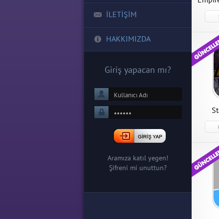
İLETİŞİM
HAKKIMIZDA
Empir
Prem
Empire
2.5.49 
Giriş yapacan mı?
indir
St
State
Aramıza katıl yegen!
Şifreni mi unuttun?
State o
Hileli 