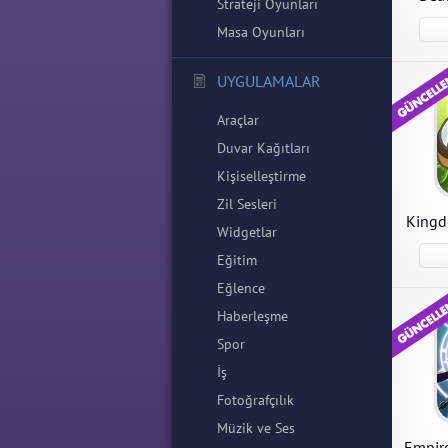
Strateji Oyunları
Masa Oyunları
UYGULAMALAR
Tacti
Defe
Araçlar
Tactic
Game 2
Duvar Kağıtları
Apk ind
Kişiselleştirme
Zil Sesleri
Kingd
Widgetlar
Eğitim
Eğlence
Haberleşme
Spor
İş
Fotoğrafçılık
Müzik ve Ses
Empir