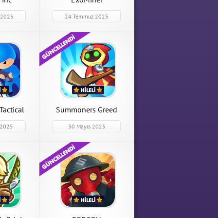
 2025
24 Temmuz 2025
Tactical
Summoners Greed
st
 2025
30 Mayıs 2025
ctical
Summoners Greed
REDCON
cal Conquest
Summoners Greed 1.94.3
REDCON 2.2.0 Kilitler Açık
Hileli Mod
Para Hileli Mod Apk indir
Hileli Mod Apk indir
APK İndir
APK İndir