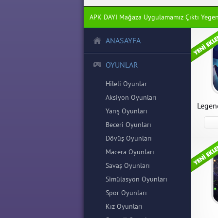
APK DAYI Mağaza Uygulamamız Çıktı Yege
ANASAYFA
Starl
Starlin
OYUNLAR
Hileli 
Hileli Oyunlar
Aksiyon Oyunları
Legen
Yarış Oyunları
Beceri Oyunları
Dövüş Oyunları
Legen
Slugt
Macera Oyunları
Shall
Force
Savaş Oyunları
Legend
Slugte
Pass! 1
1.0.0 
Simülasyon Oyunları
Apk ind
indir
Spor Oyunları
Kız Oyunları