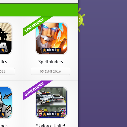
Arma Tactics
Arma Tactics 1.7834 Para
Hileli Mod Apk indir
APK İndir
tics
Spellbinders
2016
03 Eylül 2016
Skyforce Unite!
Skyforce Unite! 1.6.4 Para
Hileli Mod Apk indir
APK İndir
unds
Skyforce Unite!