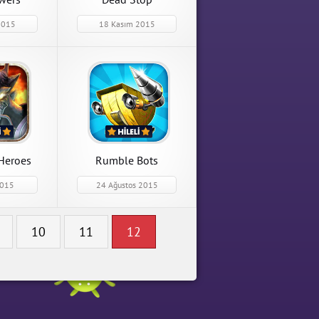
2015
18 Kasım 2015
Dead Stop
Dead Stop 1.0 Para Hileli
 Para Hileli
Mod Apk indir
APK İndir
Heroes
Rumble Bots
2015
24 Ağustos 2015
roes
10
11
12
 2.0.4 Para
od Apk indir