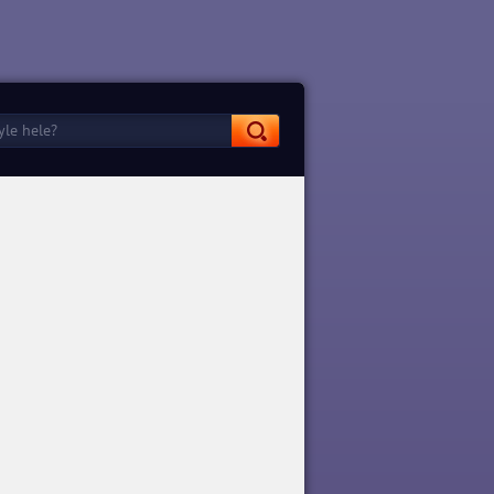
Spellbinders
Spellbinders 1.4.0 Sonsuz
Mana Hileli Mod Apk indir
APK İndir