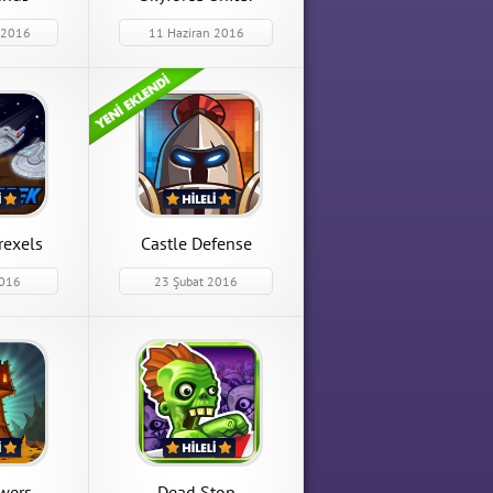
 2016
11 Haziran 2016
Castle Defense
Castle Defense 1.6.3 Kristal
Hileli Mod Apk indir
APK İndir
rexels
Castle Defense
2016
23 Şubat 2016
els
2.0.1
eli Mod Apk
owers
Dead Stop