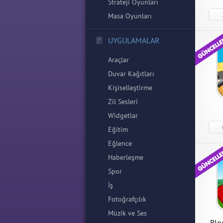
Strateji Oyunları
Masa Oyunları
UYGULAMALAR
Araçlar
Duvar Kağıtları
Kişiselleştirme
Zil Sesleri
Widgetlar
Eğitim
Eğlence
Tacti
Bloons Monkey City
Hopli
Haberleşme
Spor
Tactile
Bloons Monkey City 1.9.0
Hoplite
Seviye 
Para Hileli Mod Apk indir
Hileli 
İş
Fotoğrafçılık
Müzik ve Ses
APK İndir
Blo