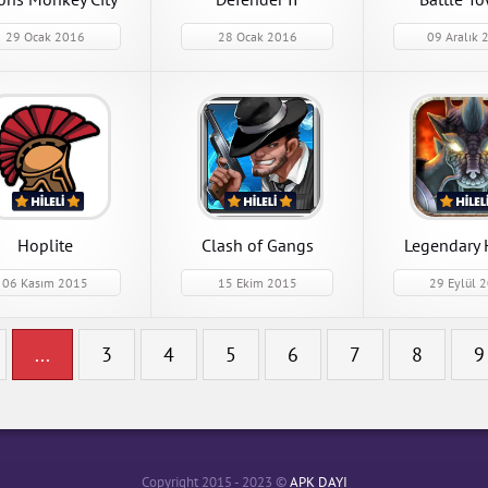
29 Ocak 2016
28 Ocak 2016
09 Aralık 
Rumble Bots
Rumble Bots 1.3.0
Mod Apk indir
APK İndir
Hoplite
Clash of Gangs
Legendary 
06 Kasım 2015
15 Ekim 2015
29 Eylül 
Legendary He
...
3
4
5
6
7
8
9
Legendary Heroes
ve Elmas Hileli M
APK İndir
Copyright 2015 - 2023 ©
APK DAYI