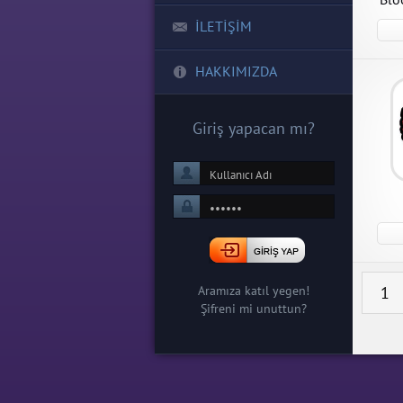
İLETİŞİM
HAKKIMIZDA
Giriş yapacan mı?
Aramıza katıl yegen!
1
Şifreni mi unuttun?