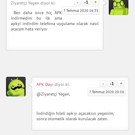
-
-1
+
Ziyaretçi Yegen diyor ki:
7 Temmuz 2020 16:35
Ben daha önce hiç APK
indirmedim bu ilk ama
apkyi indirdim telefona uygulama olarak nasıl
acacam hata veriyor
-
-1
+
APK Dayı
diyor ki:
7 Temmuz 2020 20:58
@Ziyaretçi Yegen,
İndirdiğin hileli apk'yı açacaksın yegenim,
sonra otomatik olarak kurulacak zaten.