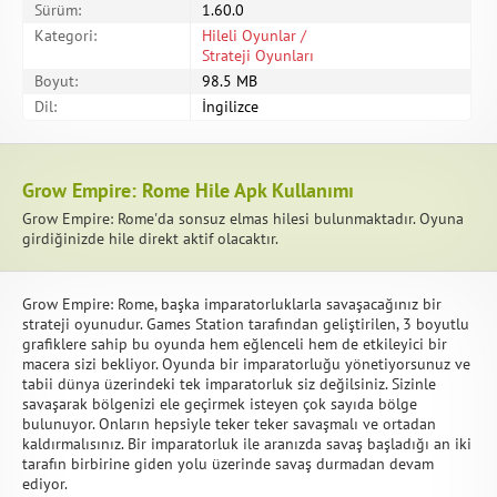
Sürüm:
1.60.0
Kategori:
Hileli Oyunlar /
Strateji Oyunları
Boyut:
98.5 MB
Dil:
İngilizce
Grow Empire: Rome Hile Apk Kullanımı
Grow Empire: Rome'da sonsuz elmas hilesi bulunmaktadır. Oyuna
girdiğinizde hile direkt aktif olacaktır.
Grow Empire: Rome, başka imparatorluklarla savaşacağınız bir
strateji oyunudur. Games Station tarafından geliştirilen, 3 boyutlu
grafiklere sahip bu oyunda hem eğlenceli hem de etkileyici bir
macera sizi bekliyor. Oyunda bir imparatorluğu yönetiyorsunuz ve
tabii dünya üzerindeki tek imparatorluk siz değilsiniz. Sizinle
savaşarak bölgenizi ele geçirmek isteyen çok sayıda bölge
bulunuyor. Onların hepsiyle teker teker savaşmalı ve ortadan
kaldırmalısınız. Bir imparatorluk ile aranızda savaş başladığı an iki
tarafın birbirine giden yolu üzerinde savaş durmadan devam
ediyor.