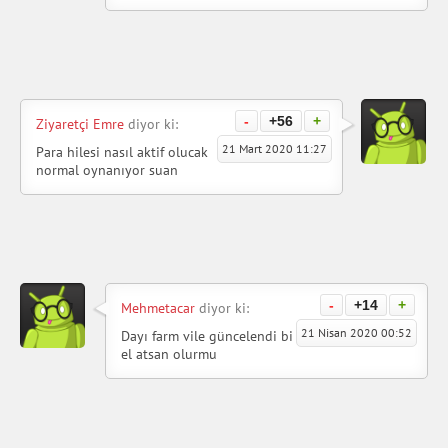
-
+56
+
Ziyaretçi Emre
diyor ki:
21 Mart 2020 11:27
Para hilesi nasıl aktif olucak
normal oynanıyor suan
-
+14
+
Mehmetacar
diyor ki:
21 Nisan 2020 00:52
Dayı farm vile güncelendi bi
el atsan olurmu