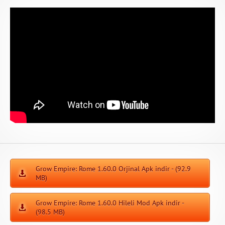
Grow Empire: Rome 1.60.0 Orjinal Apk indir - (92.9
MB)
Grow Empire: Rome 1.60.0 Hileli Mod Apk indir -
(98.5 MB)