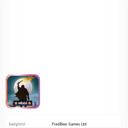
Geliştirici
FredBear Games Ltd