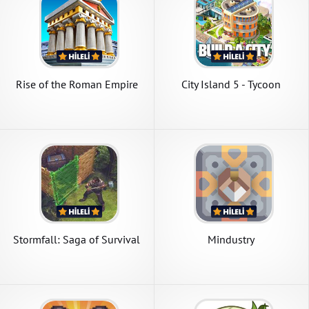
Rise of the Roman Empire
City Island 5 - Tycoon
Building Simulation
Stormfall: Saga of Survival
Mindustry