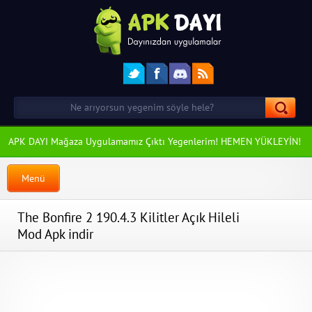
APK DAYI Mağaza Uygulamamız Çıktı Yegenlerim! HEMEN YÜKLEYİN!
Menü
The Bonfire 2 190.4.3 Kilitler Açık Hileli
Mod Apk indir