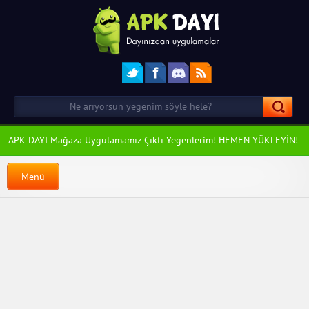
APK DAYI Mağaza Uygulamamız Çıktı Yegenlerim! HEMEN YÜKLEYİN!
Menü