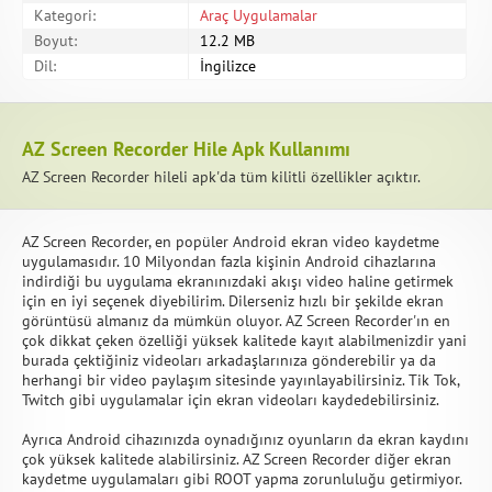
Kategori:
Araç Uygulamalar
Boyut:
12.2 MB
Dil:
İngilizce
AZ Screen Recorder Hile Apk Kullanımı
AZ Screen Recorder hileli apk'da tüm kilitli özellikler açıktır.
AZ Screen Recorder, en popüler Android ekran video kaydetme
uygulamasıdır. 10 Milyondan fazla kişinin Android cihazlarına
indirdiği bu uygulama ekranınızdaki akışı video haline getirmek
için en iyi seçenek diyebilirim. Dilerseniz hızlı bir şekilde ekran
görüntüsü almanız da mümkün oluyor. AZ Screen Recorder'ın en
çok dikkat çeken özelliği yüksek kalitede kayıt alabilmenizdir yani
burada çektiğiniz videoları arkadaşlarınıza gönderebilir ya da
herhangi bir video paylaşım sitesinde yayınlayabilirsiniz. Tik Tok,
Twitch gibi uygulamalar için ekran videoları kaydedebilirsiniz.
Ayrıca Android cihazınızda oynadığınız oyunların da ekran kaydını
çok yüksek kalitede alabilirsiniz. AZ Screen Recorder diğer ekran
kaydetme uygulamaları gibi ROOT yapma zorunluluğu getirmiyor.