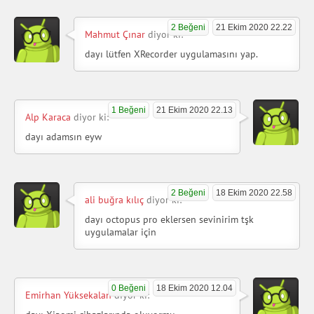
2 Beğeni
21 Ekim 2020 22.22
Mahmut Çınar
diyor ki:
dayı lütfen XRecorder uygulamasını yap.
1 Beğeni
21 Ekim 2020 22.13
Alp Karaca
diyor ki:
dayı adamsın eyw
2 Beğeni
18 Ekim 2020 22.58
ali buğra kılıç
diyor ki:
dayı octopus pro eklersen sevinirim tşk
uygulamalar için
0 Beğeni
18 Ekim 2020 12.04
Emirhan Yüksekalan
diyor ki: