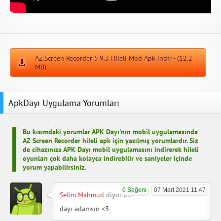
AZ Screen Recorder 5.9.3 Hileli Mod Apk indir - (12.2
MB)
ApkDayı Uygulama Yorumları
Bu kısımdaki yorumlar APK Dayı'nın mobil uygulamasında
AZ Screen Recorder hileli apk için yazılmış yorumlardır. Siz
de cihazınıza APK Dayı mobil uygulamasını indirerek hileli
oyunları çok daha kolayca indirebilir ve saniyeler içinde
yorum yapabilirsiniz.
0 Beğeni
07 Mart 2021 11.47
Selim Mahmud
diyor ki:
dayı adamsın <3