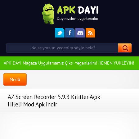
APK DAYI Mağaza Uygulamamız Çıktı Yegenlerim! HEMEN YÜKLEYİN!
Menü
AZ Screen Recorder 5.9.3 Kilitler Açık
Hileli Mod Apk indir