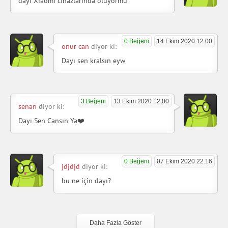
dayı Xiaomi cihazlarında oluyormu
0 Beğeni
14 Ekim 2020 12.00
onur can
diyor ki:
Dayı sen kralsın eyw
3 Beğeni
13 Ekim 2020 12.00
senan
diyor ki:
Dayı Sen Cansın Ya❤️
0 Beğeni
07 Ekim 2020 22.16
jdjdjd
diyor ki:
bu ne için dayı?
Daha Fazla Göster