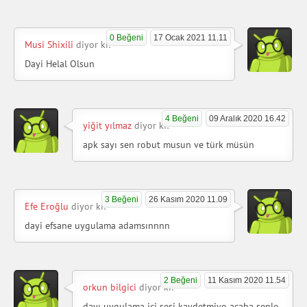
0 Beğeni
17 Ocak 2021 11.11
Musi Shixili
diyor ki:
Dayi Helal Olsun
4 Beğeni
09 Aralık 2020 16.42
yiğit yılmaz
diyor ki:
apk sayı sen robut musun ve türk müsün
3 Beğeni
26 Kasım 2020 11.09
Efe Eroğlu
diyor ki:
dayi efsane uygulama adamsınnnn
2 Beğeni
11 Kasım 2020 11.54
orkun bilgici
diyor ki:
dayı uygulama içi sesi kaydetmiyo acaba senle