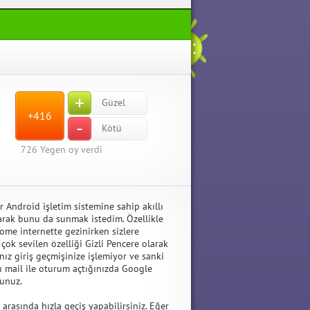
+
Güzel
+416
-
Kötü
726
Yegen oy verdi
 Android işletim sistemine sahip akıllı
arak bunu da sunmak istedim. Özellikle
ome internette gezinirken sizlere
k sevilen özelliği Gizli Pencere olarak
ınız giriş geçmişinize işlemiyor ve sanki
 mail ile oturum açtığınızda Google
sunuz.
 arasında hızla geçiş yapabilirsiniz. Eğer