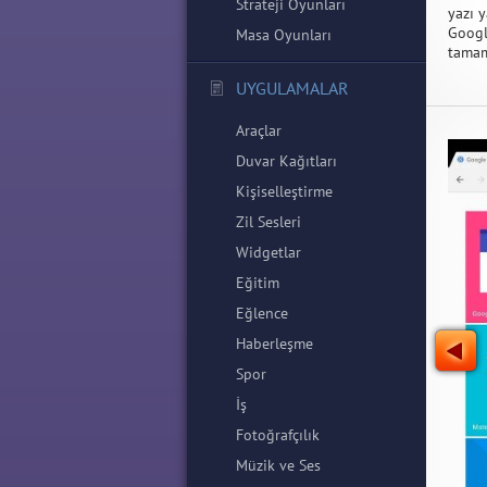
Strateji Oyunları
yazı 
Googl
Masa Oyunları
tamam
UYGULAMALAR
Araçlar
Duvar Kağıtları
Kişiselleştirme
Zil Sesleri
Widgetlar
Eğitim
Eğlence
Haberleşme
Spor
İş
Fotoğrafçılık
Müzik ve Ses