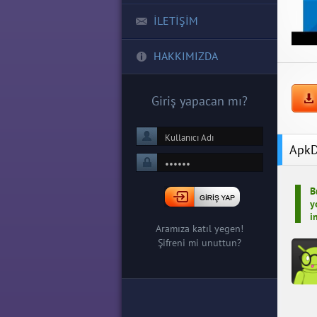
İLETİŞİM
HAKKIMIZDA
Giriş yapacan mı?
ApkD
B
y
i
Aramıza katıl yegen!
Şifreni mi unuttun?