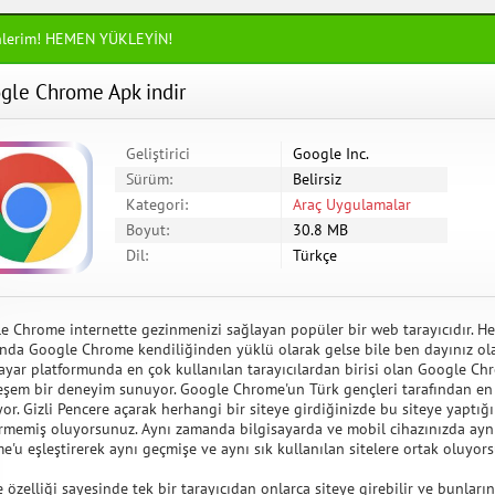
nlerim! HEMEN YÜKLEYİN!
gle Chrome Apk indir
Geliştirici
Google Inc.
Sürüm:
Belirsiz
Kategori:
Araç Uygulamalar
Boyut:
30.8 MB
Dil:
Türkçe
e Chrome internette gezinmenizi sağlayan popüler bir web tarayıcıdır. Her
onda Google Chrome kendiliğinden yüklü olarak gelse bile ben dayınız ol
sayar platformunda en çok kullanılan tarayıcılardan birisi olan Google Chr
şem bir deneyim sunuyor. Google Chrome'un Türk gençleri tarafından en ço
yor. Gizli Pencere açarak herhangi bir siteye girdiğinizde bu siteye yaptığ
irmemiş oluyorsunuz. Aynı zamanda bilgisayarda ve mobil cihazınızda aynı
e'u eşleştirerek aynı geçmişe ve aynı sık kullanılan sitelere ortak oluyor
özelliği sayesinde tek bir tarayıcıdan onlarca siteye girebilir ve bunların