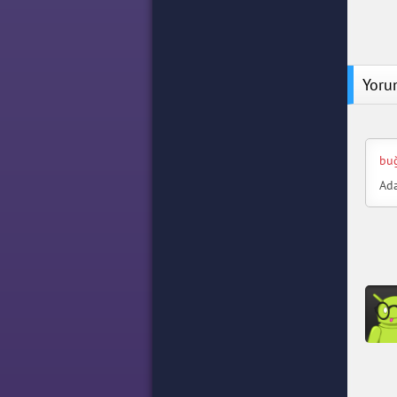
Yoru
bu
Ada