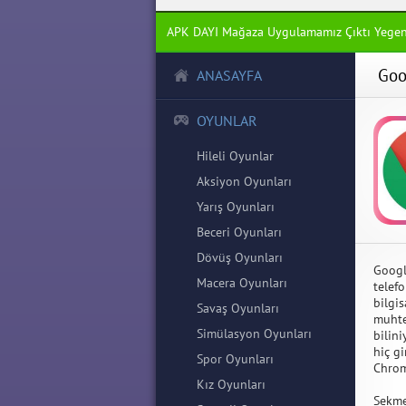
APK DAYI Mağaza Uygulamamız Çıktı Yege
Goo
ANASAYFA
OYUNLAR
Hileli Oyunlar
Aksiyon Oyunları
Yarış Oyunları
Beceri Oyunları
Dövüş Oyunları
Googl
Macera Oyunları
telef
bilgi
Savaş Oyunları
muhte
Simülasyon Oyunları
bilini
hiç g
Spor Oyunları
Chrom
Kız Oyunları
Sekme 