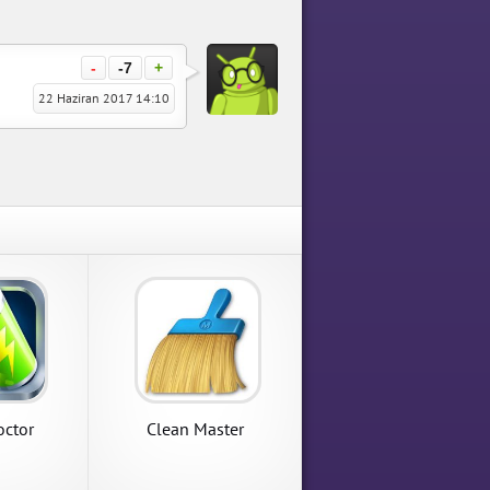
-
-7
+
22 Haziran 2017 14:10
Battery Doctor
Battery Doctor Apk indir
APK İndir
octor
Clean Master