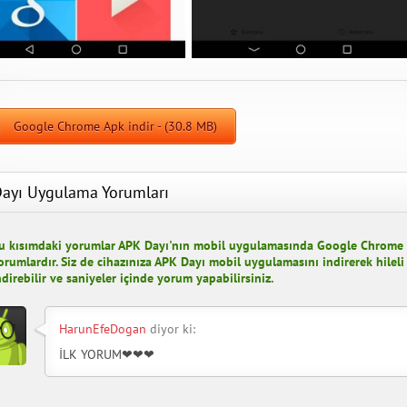
Google Chrome Apk indir - (30.8 MB)
ayı Uygulama Yorumları
u kısımdaki yorumlar APK Dayı'nın mobil uygulamasında Google Chrome hi
orumlardır. Siz de cihazınıza APK Dayı mobil uygulamasını indirerek hilel
ndirebilir ve saniyeler içinde yorum yapabilirsiniz.
HarunEfeDogan
diyor ki:
İLK YORUM❤❤❤