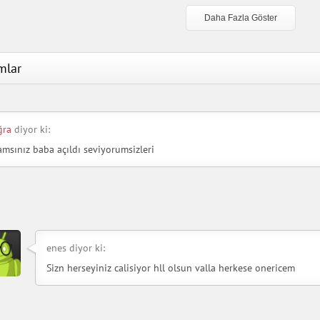
Daha Fazla Göster
mlar
ğra
diyor ki:
msınız baba açıldı seviyorumsizleri
enes diyor ki:
Sizn herseyiniz calisiyor hll olsun valla herkese onericem