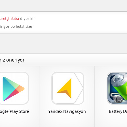
aretçi Baba
diyor ki:
isiyor be helal size
nız öneriyor
ex.Navigasyon
ner
.Navigasyon Apk indir
r 1.11.42 Apk indir
APK İndir
APK İndir
ogle Play Store
Yandex.Navigasyon
Battery D