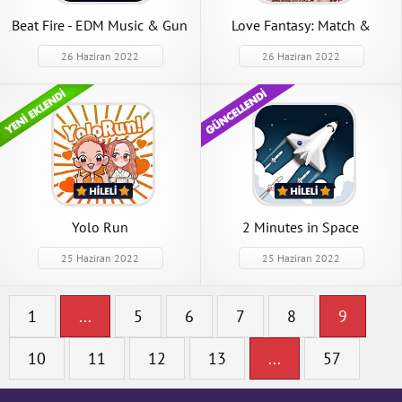
Beat Fire - EDM Music & Gun
Love Fantasy: Match &
Sounds
Stories
26 Haziran 2022
26 Haziran 2022
Yolo Run
2 Minutes in Space
25 Haziran 2022
25 Haziran 2022
1
...
5
6
7
8
9
10
11
12
13
...
57