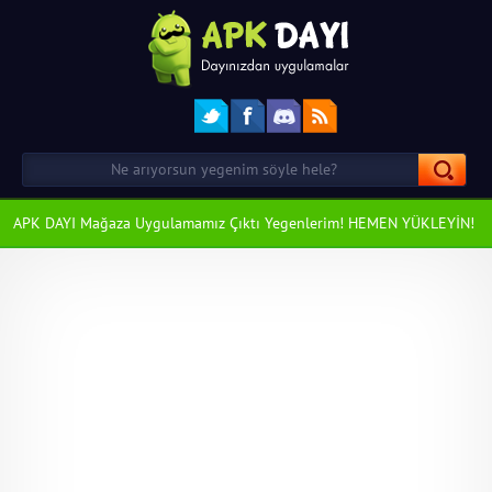
APK DAYI Mağaza Uygulamamız Çıktı Yegenlerim! HEMEN YÜKLEYİN!