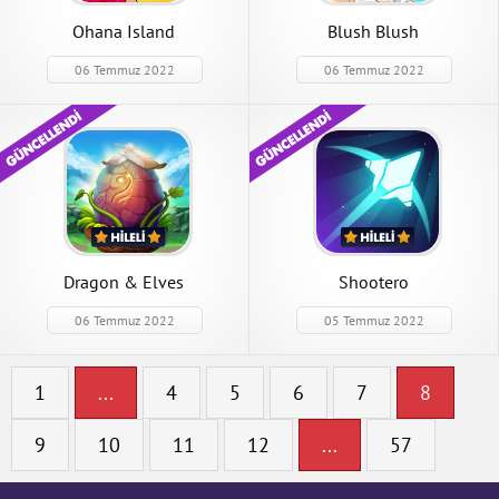
Ohana Island
Blush Blush
06 Temmuz 2022
06 Temmuz 2022
Dragon & Elves
Shootero
06 Temmuz 2022
05 Temmuz 2022
1
...
4
5
6
7
8
9
10
11
12
...
57