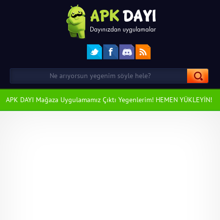
APK DAYI Mağaza Uygulamamız Çıktı Yegenlerim! HEMEN YÜKLEYİN!