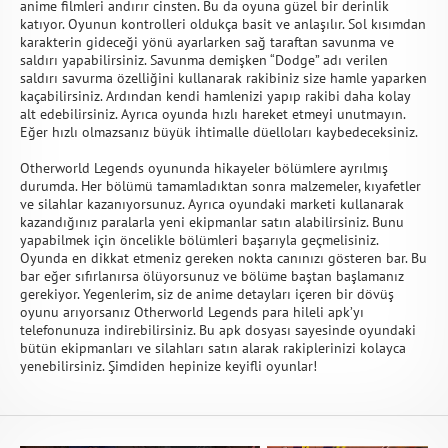
anime filmleri andırır cinsten. Bu da oyuna güzel bir derinlik
katıyor. Oyunun kontrolleri oldukça basit ve anlaşılır. Sol kısımdan
karakterin gideceği yönü ayarlarken sağ taraftan savunma ve
saldırı yapabilirsiniz. Savunma demişken “Dodge” adı verilen
saldırı savurma özelliğini kullanarak rakibiniz size hamle yaparken
kaçabilirsiniz. Ardından kendi hamlenizi yapıp rakibi daha kolay
alt edebilirsiniz. Ayrıca oyunda hızlı hareket etmeyi unutmayın.
Eğer hızlı olmazsanız büyük ihtimalle düelloları kaybedeceksiniz.
Otherworld Legends oyununda hikayeler bölümlere ayrılmış
durumda. Her bölümü tamamladıktan sonra malzemeler, kıyafetler
ve silahlar kazanıyorsunuz. Ayrıca oyundaki marketi kullanarak
kazandığınız paralarla yeni ekipmanlar satın alabilirsiniz. Bunu
yapabilmek için öncelikle bölümleri başarıyla geçmelisiniz.
Oyunda en dikkat etmeniz gereken nokta canınızı gösteren bar. Bu
bar eğer sıfırlanırsa ölüyorsunuz ve bölüme baştan başlamanız
gerekiyor. Yegenlerim, siz de anime detayları içeren bir dövüş
oyunu arıyorsanız Otherworld Legends para hileli apk’yı
telefonunuza indirebilirsiniz. Bu apk dosyası sayesinde oyundaki
bütün ekipmanları ve silahları satın alarak rakiplerinizi kolayca
yenebilirsiniz. Şimdiden hepinize keyifli oyunlar!