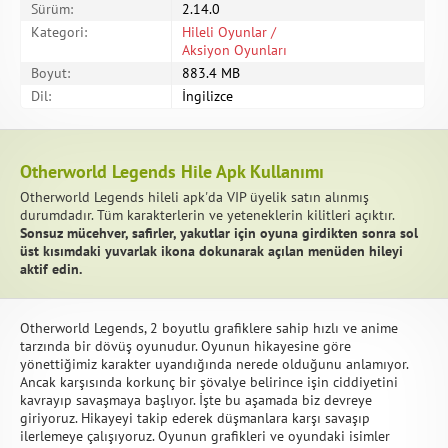
Sürüm:
2.14.0
Kategori:
Hileli Oyunlar /
Aksiyon Oyunları
Boyut:
883.4 MB
Dil:
İngilizce
Otherworld Legends Hile Apk Kullanımı
Otherworld Legends hileli apk'da VIP üyelik satın alınmış
durumdadır. Tüm karakterlerin ve yeteneklerin kilitleri açıktır.
Sonsuz mücehver, safirler, yakutlar için oyuna girdikten sonra sol
üst kısımdaki yuvarlak ikona dokunarak açılan menüden hileyi
aktif edin.
Otherworld Legends, 2 boyutlu grafiklere sahip hızlı ve anime
tarzında bir dövüş oyunudur. Oyunun hikayesine göre
yönettiğimiz karakter uyandığında nerede olduğunu anlamıyor.
Ancak karşısında korkunç bir şövalye belirince işin ciddiyetini
kavrayıp savaşmaya başlıyor. İşte bu aşamada biz devreye
giriyoruz. Hikayeyi takip ederek düşmanlara karşı savaşıp
ilerlemeye çalışıyoruz. Oyunun grafikleri ve oyundaki isimler