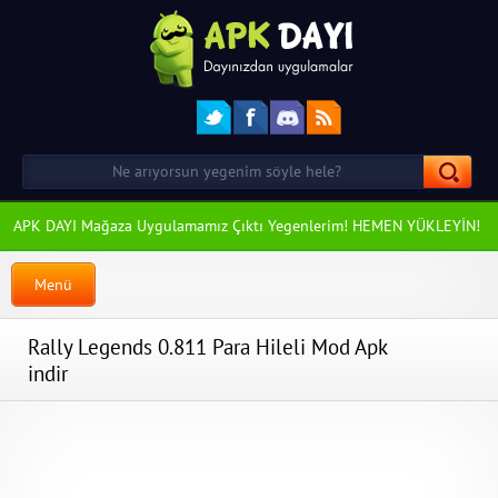
APK DAYI Mağaza Uygulamamız Çıktı Yegenlerim! HEMEN YÜKLEYİN!
Menü
Rally Legends 0.811 Para Hileli Mod Apk
indir