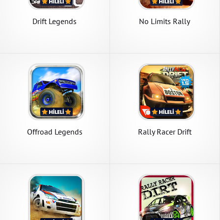
Drift Legends
No Limits Rally
Offroad Legends
Rally Racer Drift