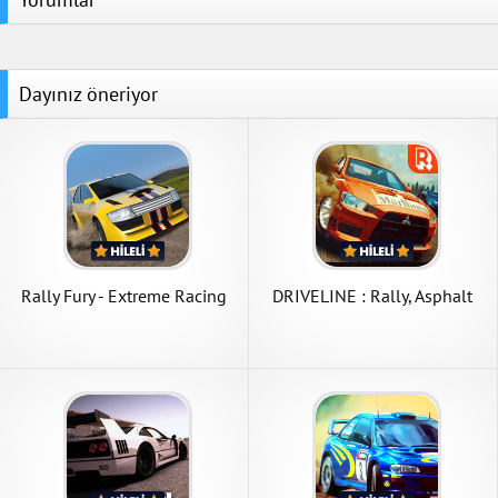
Dayınız öneriyor
Rally Fury - Extreme Racing
DRIVELINE : Rally, Asphalt
and Off-Road Racing