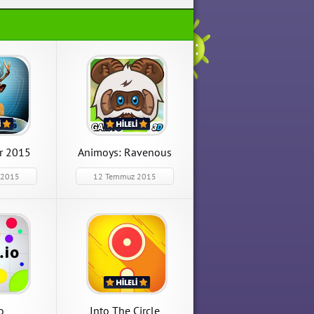
r 2015
Animoys: Ravenous
 2015
12 Temmuz 2015
e
Manuganu 2
.0 Sınırsız
Manuganu 2 1.0.6 Tüm
Apk indir
Bölümler Açık Hileli Mod
Apk indir
APK İndir
o
Into The Circle