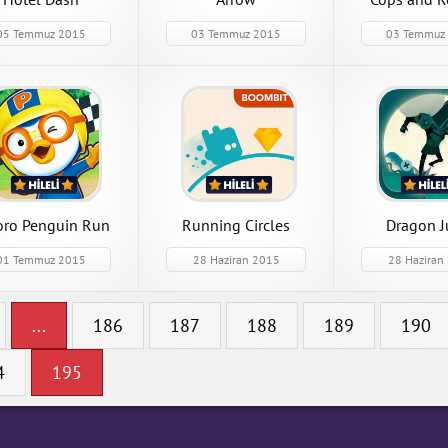
05 Temmuz 2015
03 Temmuz 2015
03 Temmuz
Arrow
Dude Perfect 
Arrow 1.0 Sınırsız Elmas
Dude Perfect 2 1
Hileli Mod Apk indir
indir
APK İndir
APK İndir
oro Penguin Run
Running Circles
Dragon 
01 Temmuz 2015
28 Haziran 2015
28 Haziran
Running Circles
Dragon Jump
...
186
187
188
189
190
Running Circles 1.1.0 Hileli
Dragon Jump 1.0 P
Mod Apk indir
Mod Apk indir
4
195
APK İndir
APK İndir