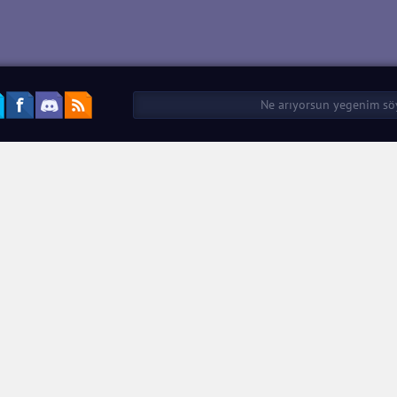
Bow Hunter 2
Bow Hunter 2015 
Altın Hileli Mod A
APK İndir