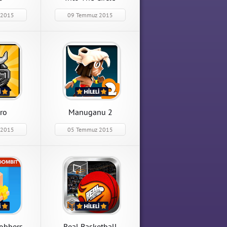
 2015
09 Temmuz 2015
Dot Hero
Dot Hero 1.5 Sınırsız Para
Hileli Mod Apk indir
APK İndir
ro
Manuganu 2
 2015
05 Temmuz 2015
ll
8 Kilit
Apk indir
obbers
Real Basketball