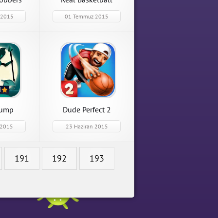
 2015
01 Temmuz 2015
2
.0.2 Apk
Jump
Dude Perfect 2
 2015
23 Haziran 2015
191
192
193
ara Hileli