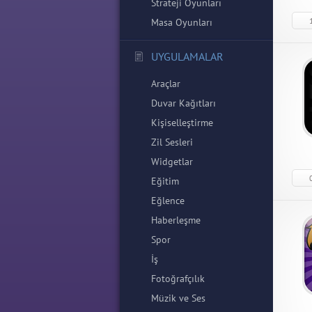
Strateji Oyunları
Masa Oyunları
UYGULAMALAR
Araçlar
Duvar Kağıtları
Kişiselleştirme
Zil Sesleri
Widgetlar
Eğitim
Eğlence
Haberleşme
Spor
İş
Fotoğrafçılık
Müzik ve Ses