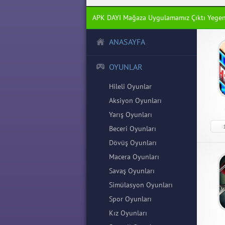
APK DAYI Mağaza Uygulamamız Çıktı Yege
ANASAYFA
OYUNLAR
Hileli Oyunlar
Aksiyon Oyunları
Yarış Oyunları
Beceri Oyunları
Dövüş Oyunları
God S
Macera Oyunları
Savaş Oyunları
God Str
Mod Ap
Simülasyon Oyunları
Spor Oyunları
Kız Oyunları