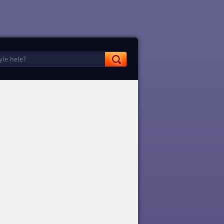
015
Animoys: Ravenous
1.6 Para ve
Animoys: Ravenous 1.0.2
pk indir
Para Hileli Mod Apk indir
APK İndir