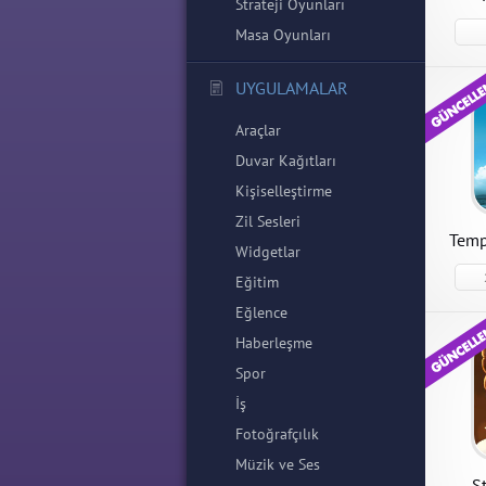
Strateji Oyunları
Masa Oyunları
UYGULAMALAR
Araçlar
Duvar Kağıtları
Kişiselleştirme
Zil Sesleri
Temp
Widgetlar
Eğitim
Eğlence
Haberleşme
Spor
İş
Fotoğrafçılık
Müzik ve Ses
S