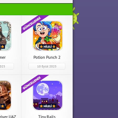
öy
Wild Tamer
 Kaçamağı
Wild Tamer 2.44 Para Hileli
Hileli Mod
Mod Apk indir
APK İndir
mer
Potion Punch 2
2025
10 Eylül 2025
 Para Hileli
river UAZ
Tiny Rails