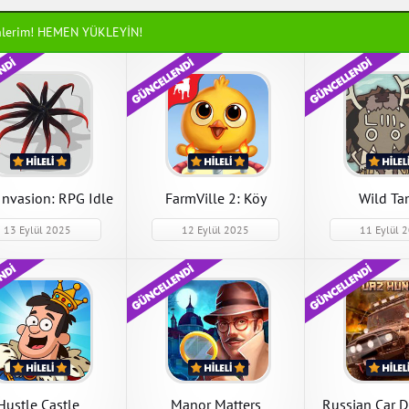
nlerim! HEMEN YÜKLEYİN!
Alien Invasion: RPG
FarmVille 2: K
Idle Space
Kaçamağı
Alien Invasion: RPG Idle
FarmVille 2: Köy
Space 4.26.00 Para Hileli
28.4.177 Anahtar 
Mod Apk indir
Apk indir
APK İndir
APK İndir
Invasion: RPG Idle
FarmVille 2: Köy
Wild Ta
Space
Kaçamağı
13 Eylül 2025
12 Eylül 2025
11 Eylül 
Tiny Rails
Tiny Rails 2.13.20
Mod Apk indir
APK İndir
Hustle Castle
Manor Matters
Russian Car D