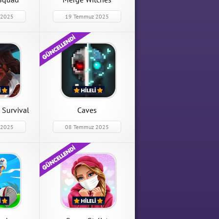
 2025
19 Temmuz 2025
a Hileli
 Survival
Caves
 2025
08 Temmuz 2025
hinko
o
ilitler Açık
ir