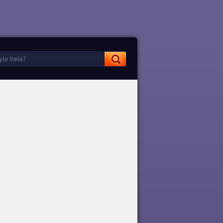
Potion Punch 2
Potion Punch 2 2.9.90 Para
Hileli Mod Apk indir
APK İndir