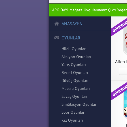
APK DAYI Mağaza Uygulamamız Çıktı Yege
ANASAYFA
OYUNLAR
Hileli Oyunlar
Aksiyon Oyunları
Alien 
Yarış Oyunları
Beceri Oyunları
Dövüş Oyunları
Hustle Castle
Macera Oyunları
Savaş Oyunları
Hustle Castle 1.128.2 Kolay
Kazanma Hileli Mod Apk
Simülasyon Oyunları
indir
Spor Oyunları
Kız Oyunları
APK İndir