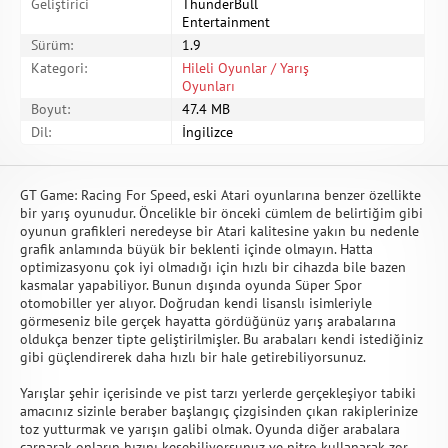
Geliştirici
ThunderBull
Entertainment
Sürüm:
1.9
Kategori:
Hileli Oyunlar / Yarış
Oyunları
Boyut:
47.4 MB
Dil:
İngilizce
GT Game: Racing For Speed, eski Atari oyunlarına benzer özellikte
bir yarış oyunudur. Öncelikle bir önceki cümlem de belirtiğim gibi
oyunun grafikleri neredeyse bir Atari kalitesine yakın bu nedenle
grafik anlamında büyük bir beklenti içinde olmayın. Hatta
optimizasyonu çok iyi olmadığı için hızlı bir cihazda bile bazen
kasmalar yapabiliyor. Bunun dışında oyunda Süper Spor
otomobiller yer alıyor. Doğrudan kendi lisanslı isimleriyle
görmeseniz bile gerçek hayatta gördüğünüz yarış arabalarına
oldukça benzer tipte geliştirilmişler. Bu arabaları kendi istediğiniz
gibi güçlendirerek daha hızlı bir hale getirebiliyorsunuz.
Yarışlar şehir içerisinde ve pist tarzı yerlerde gerçekleşiyor tabiki
amacınız sizinle beraber başlangıç çizgisinden çıkan rakiplerinize
toz yutturmak ve yarışın galibi olmak. Oyunda diğer arabalara
çarparak onların hızını kesebiliyorsunuz ve nitro kullanarak zor