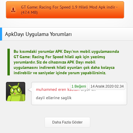
GT Game: Racing For Speed 1.9 Hileli Mod Apk indir -
(47.4 MB)
ApkDayı Uygulama Yorumları
Bu kısımdaki yorumlar APK Dayı'nın mobil uygulamasında
GT Game: Racing For Speed hileli apk için yazılmış
yorumlardır. Siz de cihazınıza APK Dayı mobil
uygulamasını indirerek hileli oyunları çok daha kolayca
indirebilir ve saniyeler içinde yorum yapabilirsiniz.
1 Beğeni
14 Aralık 2020 02.34
muhammed eren kablan
diyor ki:
dayii ellerine saglik
Daha Fazla Göster