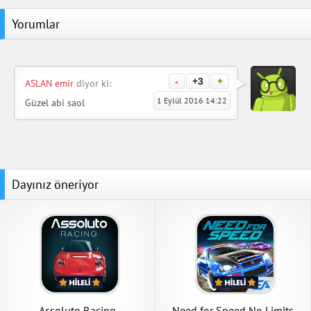
Yorumlar
-
+3
+
ASLAN emir
diyor ki:
1 Eylül 2016 14:22
Güzel abi saol
Dayınız öneriyor
Assoluto Racing
Need for Speed No Limits