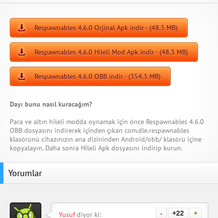
Respawnables 4.6.0 Orjinal Apk indir - (48.3 MB)
Respawnables 4.6.0 Hileli Mod Apk indir - (48.3 MB)
Respawnables 4.6.0 OBB indir - (354.3 MB)
Dayı bunu nasıl kuracağım?
Para ve altın hileli modda oynamak için önce Respawnables 4.6.0
OBB dosyasını indirerek içinden çıkan com.dle.respawnables
klasörünü cihazınızın ana dizininden Android/obb/ klasörü içine
kopyalayın. Daha sonra Hileli Apk dosyasını indirip kurun.
Yorumlar
-
+22
+
Yusuf
diyor ki: