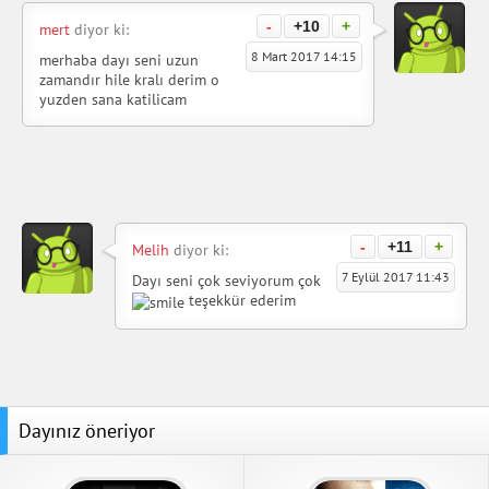
-
+10
+
mert
diyor ki:
8 Mart 2017 14:15
merhaba dayı seni uzun
zamandır hile kralı derim o
yuzden sana katilicam
-
+11
+
Melih
diyor ki:
7 Eylül 2017 11:43
Dayı seni çok seviyorum çok
teşekkür ederim
Dayınız öneriyor