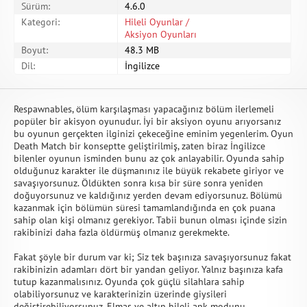
Sürüm:
4.6.0
Kategori:
Hileli Oyunlar /
Aksiyon Oyunları
Boyut:
48.3 MB
Dil:
İngilizce
Respawnables, ölüm karşılaşması yapacağınız bölüm ilerlemeli
popüler bir akisyon oyunudur. İyi bir aksiyon oyunu arıyorsanız
bu oyunun gerçekten ilginizi çekeceğine eminim yegenlerim. Oyun
Death Match bir konseptte geliştirilmiş, zaten biraz İngilizce
bilenler oyunun isminden bunu az çok anlayabilir. Oyunda sahip
olduğunuz karakter ile düşmanınız ile büyük rekabete giriyor ve
savaşıyorsunuz. Öldükten sonra kısa bir süre sonra yeniden
doğuyorsunuz ve kaldığınız yerden devam ediyorsunuz. Bölümü
kazanmak için bölümün süresi tamamlandığında en çok puana
sahip olan kişi olmanız gerekiyor. Tabii bunun olması içinde sizin
rakibinizi daha fazla öldürmüş olmanız gerekmekte.
Fakat şöyle bir durum var ki; Siz tek başınıza savaşıyorsunuz fakat
rakibinizin adamları dört bir yandan geliyor. Yalnız başınıza kafa
tutup kazanmalısınız. Oyunda çok güçlü silahlara sahip
olabiliyorsunuz ve karakterinizin üzerinde giysileri
değiştirebiliyorsunuz. Elmas ve altın hileli apk modunu