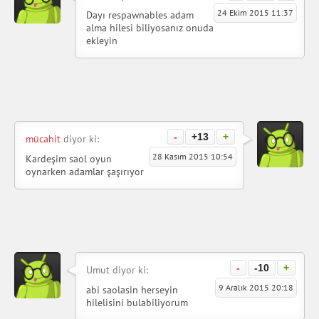
24 Ekim 2015 11:37
Dayı respawnables adam
alma hilesi biliyosanız onuda
ekleyin
-
+13
+
mücahit
diyor ki:
28 Kasım 2015 10:54
Kardeşim saol oyun
oynarken adamlar şaşırıyor
-
-10
+
Umut diyor ki:
9 Aralık 2015 20:18
abi saolasin herseyin
hilelisini bulabiliyorum