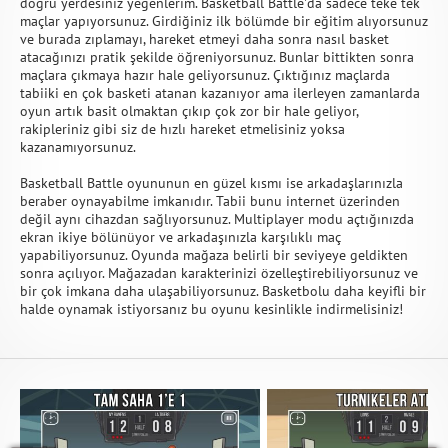
doğru yerdesiniz yegenlerim. Basketball Battle'da sadece teke tek
maçlar yapıyorsunuz. Girdiğiniz ilk bölümde bir eğitim alıyorsunuz
ve burada zıplamayı, hareket etmeyi daha sonra nasıl basket
atacağınızı pratik şekilde öğreniyorsunuz. Bunlar bittikten sonra
maçlara çıkmaya hazır hale geliyorsunuz. Çıktığınız maçlarda
tabiiki en çok basketi atanan kazanıyor ama ilerleyen zamanlarda
oyun artık basit olmaktan çıkıp çok zor bir hale geliyor,
rakipleriniz gibi siz de hızlı hareket etmelisiniz yoksa
kazanamıyorsunuz.
Basketball Battle oyununun en güzel kısmı ise arkadaşlarınızla
beraber oynayabilme imkanıdır. Tabii bunu internet üzerinden
değil aynı cihazdan sağlıyorsunuz. Multiplayer modu açtığınızda
ekran ikiye bölünüyor ve arkadaşınızla karşılıklı maç
yapabiliyorsunuz. Oyunda mağaza belirli bir seviyeye geldikten
sonra açılıyor. Mağazadan karakterinizi özelleştirebiliyorsunuz ve
bir çok imkana daha ulaşabiliyorsunuz. Basketbolu daha keyifli bir
halde oynamak istiyorsanız bu oyunu kesinlikle indirmelisiniz!