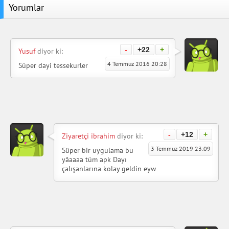
Yorumlar
-
+22
+
Yusuf
diyor ki:
4 Temmuz 2016 20:28
Süper dayi tessekurler
-
+12
+
Ziyaretçi ibrahim
diyor ki:
3 Temmuz 2019 23:09
Süper bir uygulama bu
yâaaaa tüm apk Dayı
çalışanlarına kolay geldin eyw