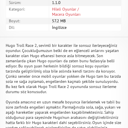
Sürüm:
1.1.0
Kategori:
Hileli Oyunlar /
Macera Oyunları
Boyut:
57.2 MB
Dil:
İngilizce
Hugo Troll Race 2, sevimli bir karakter ile sonsuz ilerleyeceğiniz
oyundur. Çocukluğumuzun belki de en eğlenceli anlarını yaşatan
karakter olan Hugo efsanesi bence asla bitmeyecek. Son
zamanlarda çıkan Hugo oyunları da zaten bunu fazlasıyla belli
ediyor. Bu oyun şuan herkesin bildiği sonsuz koşu oyunları
tarzında geliştirilmiş olsa bile aslında kendi tarzını da koruyor.
Çünkü seneler önce mobil oyunlar yokken de Hugo tam bu tarzda
sola ve sağa zıplamalı, engellerden kaçmalı şekilde sunuluyordu.
Bu kez fark olarak Hugo Troll Race 2 oyununda sonsuz ilerleme
durumu söz konusudur.
Oyunda amacınız en uzun mesafe boyunca ilerlelemek ve tabii bu
süre zarfında engelleri aşmaktır. Parmağınızla sola, sağa, yukarı ve
aşağı hareketler yaparak engellerden kaçabilmektesiniz. Sahip
olduğunuz para sayesinde Hugo'nun arabasını değiştirebilirsiniz
hatta farklı bir Hugo karakteri dahi seçebilirsiniz. Oyun içinde size
yardım sağlayabilecek güçlendiriciler de satın alabilirsiniz.