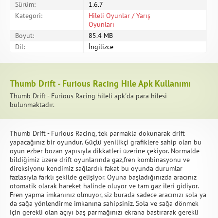
Sürüm:
1.6.7
Kategori:
Hileli Oyunlar / Yarış
Oyunları
Boyut:
85.4 MB
Dil:
İngilizce
Thumb Drift - Furious Racing Hile Apk Kullanımı
Thumb Drift - Furious Racing hileli apk'da para hilesi
bulunmaktadır.
Thumb Drift - Furious Racing, tek parmakla dokunarak drift
yapacağınız bir oyundur. Güçlü yenilikçi grafiklere sahip olan bu
oyun ezber bozan yapısıyla dikkatleri üzerine çekiyor. Normalde
bildiğimiz üzere drift oyunlarında gaz,fren kombinasyonu ve
direksiyonu kendimiz sağlardık fakat bu oyunda durumlar
fazlasıyla farklı şekilde gelişiyor. Oyuna başladığınızda aracınız
otomatik olarak hareket halinde oluyor ve tam gaz ileri gidiyor.
Fren yapma imkanınız olmuyor, siz burada sadece aracınızı sola ya
da sağa yönlendirme imkanına sahipsiniz. Sola ve sağa dönmek
için gerekli olan açıyı baş parmağınızı ekrana bastırarak gerekli