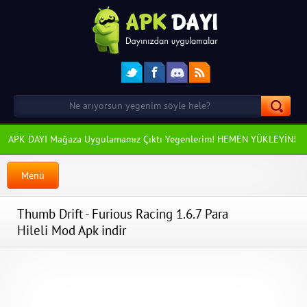
APK DAYI Mağaza Uygulamamız Çıktı Yegenlerim! HEMEN YÜKLEYİN!
Menü
Thumb Drift - Furious Racing 1.6.7 Para
Hileli Mod Apk indir