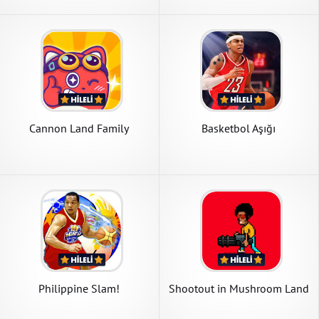
Cannon Land Family
Basketbol Aşığı
Philippine Slam!
Shootout in Mushroom Land