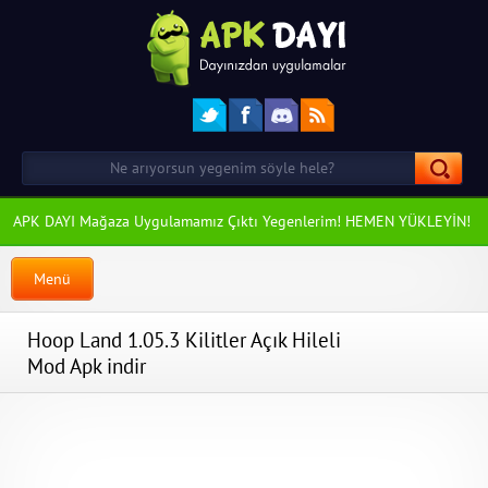
APK DAYI Mağaza Uygulamamız Çıktı Yegenlerim! HEMEN YÜKLEYİN!
Menü
Hoop Land 1.05.3 Kilitler Açık Hileli
Mod Apk indir