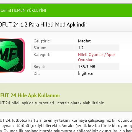
nlerim! HEMEN YÜKLEYİN!
FUT 24 1.2 Para Hileli Mod Apk indir
Geliştirici
Madfut
Sürüm:
1.2
Kategori:
Hileli Oyunlar / Spor
Oyunları
Boyut:
185.3 MB
Dil:
İngilizce
UT 24 Hile Apk Kullanımı
 24 hileli apk'da tüm setleri ücretsiz olarak alabilirsiniz.
T 24, futbolcu kartları ile en iyi takımı kurmaya çalışacağınız bir oyund
l oynama türünü çok iyi bilecektir. Ancak eğer ilk kez bu türde bir oyun 
m. Oyunda ilk başlangıcınızda takımınıza alabileceğiniz oyuncular için kart