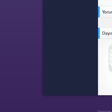
Yoru
Dayı
Sitemizde y