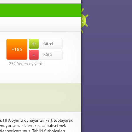
+
Güzel
+186
-
Kötü
252
Yegen oy verdi
ur. FIFA oyunu oynayanlar kart toplayarak
oynuyorsanız sizlere kısaca bahsetmek
lar seçiyorsunuz. Tabiki futbolcuları