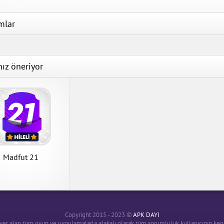
mlar
nız öneriyor
Madfut 21
Madfut 21 1.3.2 Kilitler Açık
Hileli Mod Apk indir
APK İndir
Madfut 21
Copyright 2015 - 2023 ©
APK DAYI
er alan tüm oyun ve uygulamalarla alakalı olarak tüm sorumluluk kullanıcının kendi