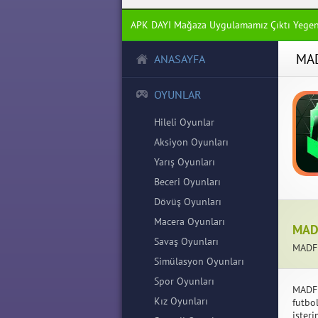
APK DAYI Mağaza Uygulamamız Çıktı Yege
MAD
ANASAYFA
OYUNLAR
Hileli Oyunlar
Aksiyon Oyunları
Yarış Oyunları
Beceri Oyunları
Dövüş Oyunları
Macera Oyunları
MADF
Savaş Oyunları
MADFUT
Simülasyon Oyunları
Spor Oyunları
MADFU
Kız Oyunları
futbo
isteri