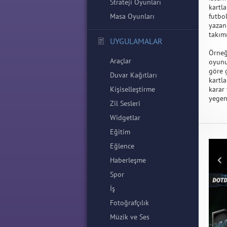
Strateji Oyunları
kartl
Masa Oyunları
futbo
yazan
takımı
UYGULAMALAR
Örneğ
Araçlar
oyunu
göre 
Duvar Kağıtları
kartl
Kişiselleştirme
karar
yegen
Zil Sesleri
Widgetlar
Eğitim
Eğlence
Haberleşme
Spor
İş
Fotoğrafçılık
Müzik ve Ses