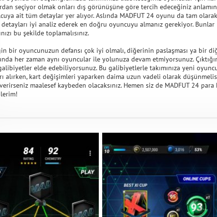
ardan seçiyor olmak onları dış görünüşüne göre tercih edeceğiniz anlamına
lcuya ait tüm detaylar yer alıyor. Aslında MADFUT 24 oyunu da tam olara
 detayları iyi analiz ederek en doğru oyuncuyu almanız gerekiyor. Bunlar iç
nızı bu şekilde toplamalısınız.
in bir oyuncunuzun defansı çok iyi olmalı, diğerinin paslaşması ya bir di
nda her zaman aynı oyuncular ile yolunuza devam etmiyorsunuz. Çıktığın
galibiyetler elde edebiliyorsunuz. Bu galibiyetlerle takımınıza yeni oyunc
arı alırken, kart değişimleri yaparken daima uzun vadeli olarak düşünme
 verirseniz maalesef kaybeden olacaksınız. Hemen siz de MADFUT 24 para h
lerim!