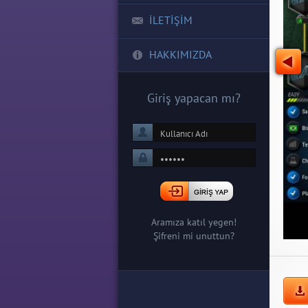
İLETİŞİM
HAKKIMIZDA
Giriş yapacan mı?
Aramıza katıl yegen!
Şifreni mi unuttun?