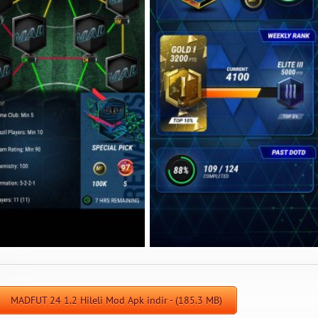
MADFUT 24 1.2 Hileli Mod Apk indir - (185.3 MB)