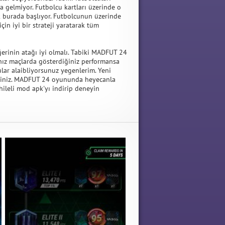
 gelmiyor. Futbolcu kartları üzerinde o
k burada başlıyor. Futbolcunun üzerinde
in iyi bir strateji yaratarak tüm
ğerinin atağı iyi olmalı. Tabiki MADFUT 24
ız maçlarda gösterdiğiniz performansa
ular alaibliyorsunuz yegenlerim. Yeni
lisiniz. MADFUT 24 oyununda heyecanla
ileli mod apk'yı indirip deneyin