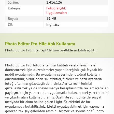
Sürüm:
1.416.126
Kategori:
Fotoğrafçılık
Uygulamaları
Boyut:
19 MB
Dil:
İngilizce
Photo Editor Pro Hile Apk Kullanımı
Photo Editor Pro hileli apk'da tüm özelliklerin kilidi açıktır.
Photo Editor Pro, fotoğraflarınızı kaliteli ve etkileyici hale
dönüştürmek için düzenlemeler yapabileceğiniz çok faydalı bir
mobil uygulamadır. Bu uygulama sayesinde fotoğraf kolajları
oluşturabilir, birbirinden şık efektler, filtreler ve hazır ayarlarla
fotoğraflarınızı güzelleştirebilirsiniz. Ayrıca resimlerinizi
güzelleştirmek ya da sosyal medya hesaplarınızda reklam içerikleri
paylaşmak için yalnızca bu uygulamada bulunan özel yazı tiplerini
ve çıkartmaları kullanabilirsiniz. Özellikle son günlerde sosyal
medyada bir akım haline gelen Light FX efektini de bu
uygulamada bulabilirsiniz. Efekti uygulayabilmek için yapmanız
gereken tek şey galeriden resmini seçmek ve sonrasında “Photo