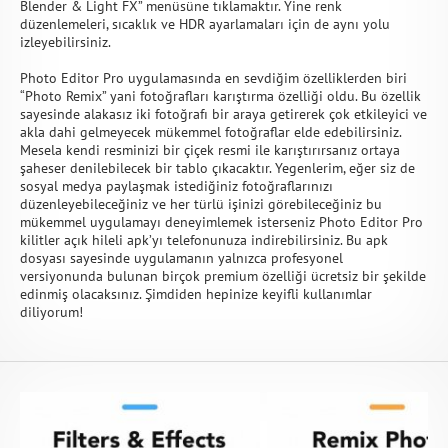
Blender & Light FX” menüsüne tıklamaktır. Yine renk
düzenlemeleri, sıcaklık ve HDR ayarlamaları için de aynı yolu
izleyebilirsiniz.
Photo Editor Pro uygulamasında en sevdiğim özelliklerden biri
“Photo Remix” yani fotoğrafları karıştırma özelliği oldu. Bu özellik
sayesinde alakasız iki fotoğrafı bir araya getirerek çok etkileyici ve
akla dahi gelmeyecek mükemmel fotoğraflar elde edebilirsiniz.
Mesela kendi resminizi bir çiçek resmi ile karıştırırsanız ortaya
şaheser denilebilecek bir tablo çıkacaktır. Yegenlerim, eğer siz de
sosyal medya paylaşmak istediğiniz fotoğraflarınızı
düzenleyebileceğiniz ve her türlü işinizi görebileceğiniz bu
mükemmel uygulamayı deneyimlemek isterseniz Photo Editor Pro
kilitler açık hileli apk’yı telefonunuza indirebilirsiniz. Bu apk
dosyası sayesinde uygulamanın yalnızca profesyonel
versiyonunda bulunan birçok premium özelliği ücretsiz bir şekilde
edinmiş olacaksınız. Şimdiden hepinize keyifli kullanımlar
diliyorum!