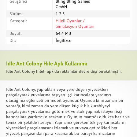
Geliştirici
Bling Bling Games
GmbH
Sürüm:
1.2.5
Kategori:
Hileli Oyunlar /
Simülasyon Oyunları
Boyut:
64.4 MB
Dil:
İngilizce
Idle Ant Colony Hile Apk Kullanımı
Idle Ant Colony hileli apk'da reklamlar devre dışı bırakılmıştır.
Idle Ant Colony, yaprakları veya yere düşen yiyecekleri
parçalayarak yuvalarına taşıyan işçi karıncalara yardımcı
olacağınız eğlenceli bir mobil oyundur. Oyunda kimi zaman bir
yaprağı, kimi zaman da yere düşen küçük bir kurabiyeyi
parçalayarak yuvalarına götürmek ve stok yapmak isteyen işçi
karıncalara yardımcı olacaksınız. Oyunun mantığı oldukça basit ve
temiz bir şekilde ilerliyor. Yapmanız gereken tek şey karıncaların
yiyecekleri parçalamasını izlemek ve yuvaya getirdikleri her
yiyecek parçasından para kazanarak bu parayı karıncaların