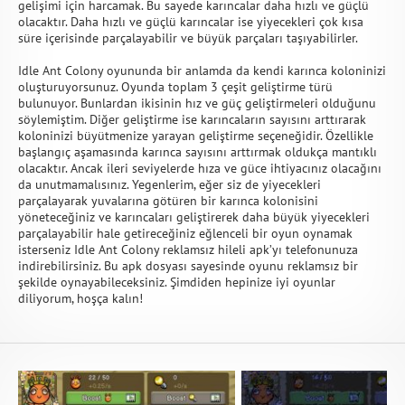
gelişimi için harcamak. Bu sayede karıncalar daha hızlı ve güçlü
olacaktır. Daha hızlı ve güçlü karıncalar ise yiyecekleri çok kısa
süre içerisinde parçalayabilir ve büyük parçaları taşıyabilirler.
Idle Ant Colony oyununda bir anlamda da kendi karınca koloninizi
oluşturuyorsunuz. Oyunda toplam 3 çeşit geliştirme türü
bulunuyor. Bunlardan ikisinin hız ve güç geliştirmeleri olduğunu
söylemiştim. Diğer geliştirme ise karıncaların sayısını arttırarak
koloninizi büyütmenize yarayan geliştirme seçeneğidir. Özellikle
başlangıç aşamasında karınca sayısını arttırmak oldukça mantıklı
olacaktır. Ancak ileri seviyelerde hıza ve güce ihtiyacınız olacağını
da unutmamalısınız. Yegenlerim, eğer siz de yiyecekleri
parçalayarak yuvalarına götüren bir karınca kolonisini
yöneteceğiniz ve karıncaları geliştirerek daha büyük yiyecekleri
parçalayabilir hale getireceğiniz eğlenceli bir oyun oynamak
isterseniz Idle Ant Colony reklamsız hileli apk’yı telefonunuza
indirebilirsiniz. Bu apk dosyası sayesinde oyunu reklamsız bir
şekilde oynayabileceksiniz. Şimdiden hepinize iyi oyunlar
diliyorum, hoşça kalın!