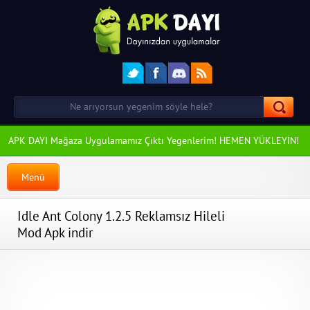
APK DAYI Mağaza Uygulamamız Çıktı Yegenlerim! HEMEN YÜKLEYİN!
Menü
Idle Ant Colony 1.2.5 Reklamsız Hileli
Mod Apk indir