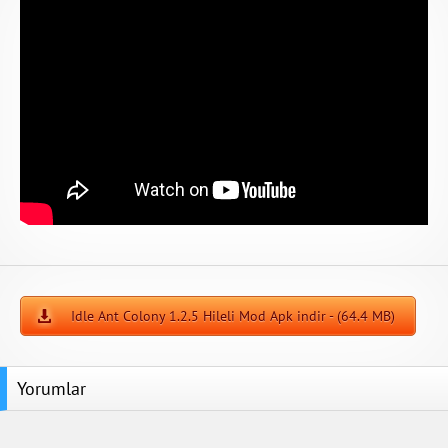
Idle Ant Colony 1.2.5 Hileli Mod Apk indir - (64.4 MB)
Yorumlar