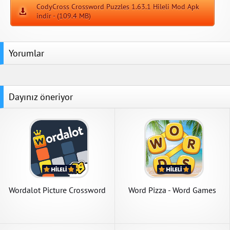
CodyCross Crossword Puzzles 1.63.1 Hileli Mod Apk
indir - (109.4 MB)
Yorumlar
Dayınız öneriyor
Wordalot Picture Crossword
Word Pizza - Word Games