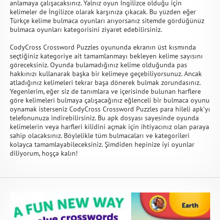
anlamaya çalışacaksınız. Yalnız oyun İngilizce olduğu için
kelimeler de İngilizce olarak karşınıza çıkacak. Bu yüzden eğer
Türkçe kelime bulmaca oyunları arıyorsanız sitemde gördüğünüz
bulmaca oyunları kategorisini ziyaret edebilirsiniz.
CodyCross Crossword Puzzles oyununda ekranın üst kısmında
seçtiğiniz kategoriye ait tamamlanmayı bekleyen kelime sayısını
göreceksiniz. Oyunda bulamadığınız kelime olduğunda pas
hakkınızı kullanarak başka bir kelimeye geçebiliyorsunuz. Ancak
atladığınız kelimeleri tekrar başa dönerek bulmak zorundasınız.
Yegenlerim, eğer siz de tanımlara ve içerisinde bulunan harflere
göre kelimeleri bulmaya çalışacağınız eğlenceli bir bulmaca oyunu
oynamak isterseniz CodyCross Crossword Puzzles para hileli apk’yı
telefonunuza indirebilirsiniz. Bu apk dosyası sayesinde oyunda
kelimelerin veya harfleri kilidini açmak için ihtiyacınız olan paraya
sahip olacaksınız. Böylelikle tüm bulmacaları ve kategorileri
kolayca tamamlayabileceksiniz. Şimdiden hepinize iyi oyunlar
diliyorum, hoşça kalın!