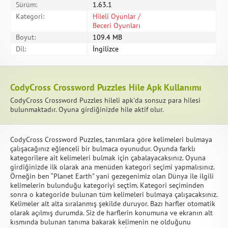
Sürüm:
1.63.1
Kategori:
Hileli Oyunlar /
Beceri Oyunları
Boyut:
109.4 MB
Dil:
İngilizce
CodyCross Crossword Puzzles Hile Apk Kullanımı
CodyCross Crossword Puzzles hileli apk'da sonsuz para hilesi
bulunmaktadır. Oyuna girdiğinizde hile aktif olur.
CodyCross Crossword Puzzles, tanımlara göre kelimeleri bulmaya
çalışacağınız eğlenceli bir bulmaca oyunudur. Oyunda farklı
kategorilere ait kelimeleri bulmak için çabalayacaksınız. Oyuna
girdiğinizde ilk olarak ana menüden kategori seçimi yapmalısınız.
Örneğin ben “Planet Earth” yani gezegenimiz olan Dünya ile ilgili
kelimelerin bulunduğu kategoriyi seçtim. Kategori seçiminden
sonra o kategoride bulunan tüm kelimeleri bulmaya çalışacaksınız.
Kelimeler alt alta sıralanmış şekilde duruyor. Bazı harfler otomatik
olarak açılmış durumda. Siz de harflerin konumuna ve ekranın alt
kısmında bulunan tanıma bakarak kelimenin ne olduğunu