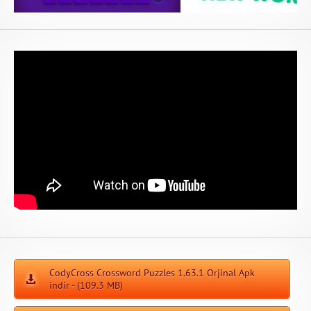
CodyCross Crossword Puzzles 1.63.1 Orjinal Apk
indir - (109.3 MB)