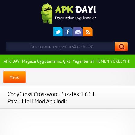
APK DAYI Mağaza Uygulamamız Çıktı Yegenlerim! HEMEN YÜKLEYİN!
Menü
CodyCross Crossword Puzzles 1.63.1
Para Hileli Mod Apk indir