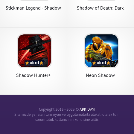
Stickman Legend - Shadow
Shadow of Death: Dark
Revenge
Knight
Shadow Hunter+
Neon Shadow
Copyright 2015 - 2023 ©
APK DAYI
Sitemizde yer alan tüm oyun ve uygulamalarla alakalı olarak tüm
sorumluluk kullanıcının kendisine aittir.