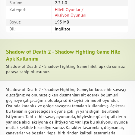
Sürüm:
2.2.1.0
Kategori:
Hileli Oyunlar /
Aksiyon Oyunları
Boyut:
195 MB
Dil:
İngilizce
Shadow of Death 2 - Shadow Fighting Game Hile
Apk Kullanımı
Shadow of Death 2 - Shadow Fighting Game hileli apk'da sonsuz
paraya sahip olursunuz.
Shadow of Death 2 - Shadow Fighting Game, korkusuz bir savaşçı
olacağınız ve önünüze çıkan düşmanları alt ederek bölümleri
geçmeye çalışacağınız oldukça sürükleyici bir mobil oyundur.
Oyunda karanlık ve gölge savaşçısı temaları kullanılmış. Açıkçası
bu temanın görsel açıdan oyuna çok iyi yansıdığını belirtmek
istiyorum. Tabi ki bir savaş oyununda, böylesine güzel grafiklerin
yanında akıcı aksiyona da ihtiyacınız var. İşte bu aksiyonu oyunda
mutlak şekilde hissediyorsunuz. Karakter tasarımları, düşmanlar,
canavarlar ve bosslar. Hepsi birbirinden kaliteli tasarımlarla