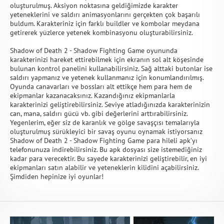
oluşturulmuş. Aksiyon noktasına geldiğimizde karakter
yeteneklerini ve saldırı animasyonlarını gerçekten çok başarılı
buldum. Karakteriniz için farklı buildler ve kombolar meydana
getirerek yüzlerce yetenek kombinasyonu oluşturabilirsiniz.
Shadow of Death 2 - Shadow Fighting Game oyununda
karakterinizi hareket ettirebilmek için ekranın sol alt köşesinde
bulunan kontrol panelini kullanabilirsiniz. Sağ alttaki butonlar ise
saldırı yapmanız ve yetenek kullanmanız için konumlandırılmış.
Oyunda canavarları ve bossları alt ettikçe hem para hem de
ekipmanlar kazanacaksınız. Kazandığınız ekipmanlarla
karakterinizi geliştirebilirsiniz. Seviye atladığınızda karakterinizin
can, mana, saldırı gücü vb. gibi değerlerini arttırabilirsiniz.
Yegenlerim, eğer siz de karanlık ve gölge savaşçısı temalarıyla
oluşturulmuş sürükleyici bir savaş oyunu oynamak istiyorsanız
Shadow of Death 2 - Shadow Fighting Game para hileli apk’yı
telefonunuza indirebilirsiniz. Bu apk dosyası size istemediğiniz
kadar para verecektir. Bu sayede karakterinizi geliştirebilir, en iyi
ekipmanları satın alabilir ve yeteneklerin kilidini açabilirsiniz.
Şimdiden hepinize iyi oyunlar!