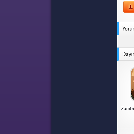
Yoru
Dayı
Z Esc
Z Escap
Mod Ap
Zombi