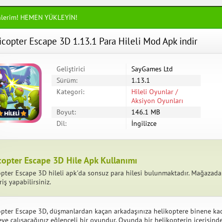
nlerim! HEMEN YÜKLEYİN!
icopter Escape 3D 1.13.1 Para Hileli Mod Apk indir
Geliştirici
SayGames Ltd
Sürüm:
1.13.1
Kategori:
Hileli Oyunlar /
Aksiyon Oyunları
Boyut:
146.1 MB
Dil:
İngilizce
copter Escape 3D Hile Apk Kullanımı
opter Escape 3D hileli apk'da sonsuz para hilesi bulunmaktadır. Mağazada
riş yapabilirsiniz.
opter Escape 3D, düşmanlardan kaçan arkadaşınıza helikoptere binene ka
ye çalışacağınız eğlenceli bir oyundur. Oyunda bir helikopterin içerisindes