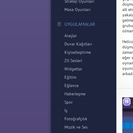
Strateji Oyunları
düşma
Masa Oyunları
alt e
yakal
gelme
UYGULAMALAR
grubun
olmam
Araçlar
Helic
Duvar Kağıtları
düşma
Kişiselleştirme
zaman
eğer 
Zil Sesleri
oynam
oyunda
Widgetlar
arkada
Eğitim
Eğlence
Haberleşme
Spor
İş
Fotoğrafçılık
Müzik ve Ses