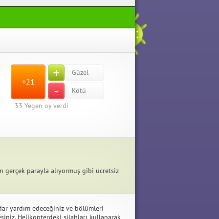
+
Güzel
+21
-
Kötü
33
Yegen oy verdi
n gerçek parayla alıyormuş gibi ücretsiz
dar yardım edeceğiniz ve bölümleri
iniz. Helikopterdeki silahları kullanarak