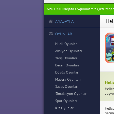
APK DAYI Mağaza Uygulamamız Çıktı Yege
Hel
ANASAYFA
OYUNLAR
Hileli Oyunlar
Aksiyon Oyunları
Yarış Oyunları
Beceri Oyunları
Dövüş Oyunları
Macera Oyunları
Heli
Savaş Oyunları
Helic
alışve
Simülasyon Oyunları
Spor Oyunları
Kız Oyunları
Helic
geçme