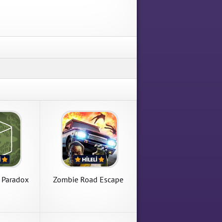
Cube Escape: Paradox
Zombie Road Escape
Cube Escape: Paradox 1.2.15
Zombie Road Escape 3.1.0
Kilitler Açık Hileli Mod Apk
Para Hileli Mod Apk indir
indir
APK İndir
APK İndir
 Paradox
Zombie Road Escape