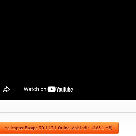
Helicopter Escape 3D 1.13.1 Orjinal Apk indir - (163.1 MB)