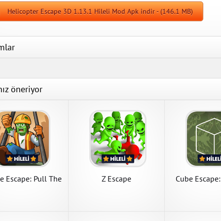
Helicopter Escape 3D 1.13.1 Hileli Mod Apk indir - (146.1 MB)
mlar
nız öneriyor
ape
e 1.9.2 Para Hileli
k indir
APK İndir
e Escape: Pull The
Z Escape
Cube Escape:
Pins