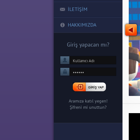
İLETİŞİM
HAKKIMIZDA
Giriş yapacan mı?
Aramıza katıl yegen!
Şifreni mi unuttun?