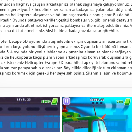
nlardan kaçmaya çalışan arkadaşınıza olanak sağlamaya çalışıyorsunuz. B
tmeniz gerekiyor. İlk hedefiniz her zaman arkadaşınıza yakın olan düşmanla
anırsa helikoptere ulaşamaz ve bölüm başarısızlıkla sonuçlanır. Bu da b
ktedir. Oyunda patlayıcı variller, çeşitli bombalar vb. gibi önemli detayla
u aynı anda alt etmek istiyorsanız patlayıcı varillere ateş edebilirsiniz. 
asına dikkat etmelisiniz. Aksi halde arkadaşınız da zarar görebilir.
opter Escape 3D oyununda ateş edebilmek için düşmanların üzerlerine tıkl
nların koşu yolunu düşünerek yapmalısınız. Oyunda bir bölümü tamamlad
da 3-4 oyunda bir yeni silahlar ve ekipmanlar almanıza olanak sağlayan k
siz de helikopterle kaçış planı yapan arkadaşınızı koruyarak düşmanlara g
ak isterseniz Helicopter Escape 3D para hileli apk’yı telefonunuza indireb
 sınırsız paraya sahip olacaksınız. Böylelikle dilediğiniz tüm ekipmanları 
şınızı korumak için gerekli her şeye sahipsiniz. Silahınızı alın ve bölüml