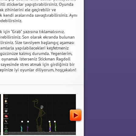
itli stickerlar yapıştırabilirsiniz. Oyunda
k zihinlerini ele geçirebilir ve
 kendi aralarında savaştırabilirsiniz. Aynı
debilirsiniz.
çin “Grab” yazısına tıklamalısınız.
irebilirsiniz. Son olarak ekranda bulunan
irsiniz. Size tavsiyem başlangıç aşaması
amlarla yapılabilecekleri keşfetmeniz
 gücünüze kalmış durumda. Yegenlerim,
nu oynamak isterseniz Stickman Ragdoll
 sayesinde stres atmak için girdiğiniz bir
pinize iyi oyunlar diliyorum, hoşçakalın!