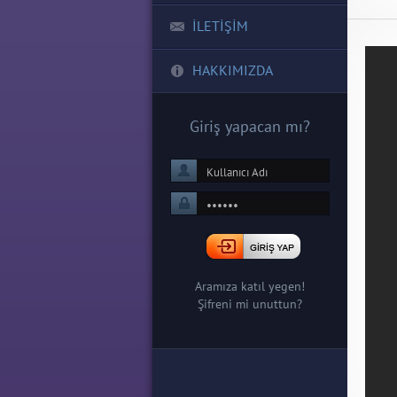
İLETİŞİM
HAKKIMIZDA
Giriş yapacan mı?
Aramıza katıl yegen!
Şifreni mi unuttun?