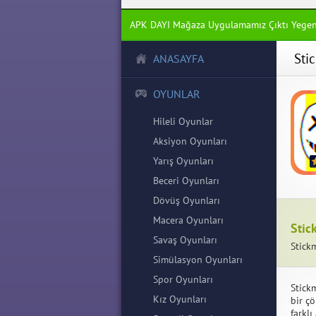
APK DAYI Mağaza Uygulamamız Çıktı Yege
Sti
ANASAYFA
OYUNLAR
Hileli Oyunlar
Aksiyon Oyunları
Yarış Oyunları
Beceri Oyunları
Dövüş Oyunları
Macera Oyunları
Stic
Savaş Oyunları
Stick
Simülasyon Oyunları
Spor Oyunları
Stick
Kız Oyunları
bir ç
farkl