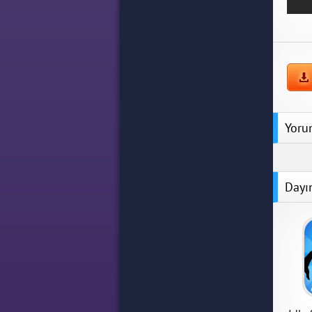
Yoru
Dayı
Idle Stickman Heroes:
Monster Age
Idle Stickman Heroes:
Monster Age 1.0.18 Para
Hileli Mod Apk indir
APK İndir