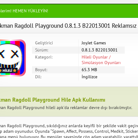
nlerim! HEMEN YÜKLEYİN!
ckman Ragdoll Playground 0.8.1.3 B22013001 Reklamsız H
Geliştirici
JoyJet Games
Sürüm:
0.8.1.3 B22013001
Kategori:
Hileli Oyunlar /
Simülasyon Oyunları
Boyut:
65.3 MB
Dil:
İngilizce
kman Ragdoll Playground Hile Apk Kullanımı
man Ragdoll Playground hileli apk'da reklamlar devre dışı bırakılmıştır.
man Ragdoll Playground, sıkıldığınız anlarda keyifli bir şekilde vakit geçi
öp adam oyunudur. Oyunda “Spawn, Affect, Possess, Control, Medkit, Stickers
ı ana menü bulunuyor. Bu menüler sayesinde çöp adam yaratabilir, yarattığın