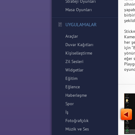
Strateji Oyunları
zihnin
Masa Oyunları
yapabi
birbir
şekild
UYGULAMALAR
Stick
Araçlar
Kamer
her ş
Duvar Kağıtları
için 
Kişiselleştirme
yönün
eğer 
Zil Sesleri
Playgr
oyund
Widgetlar
Eğitim
Eğlence
Haberleşme
Spor
İş
Fotoğrafçılık
Müzik ve Ses