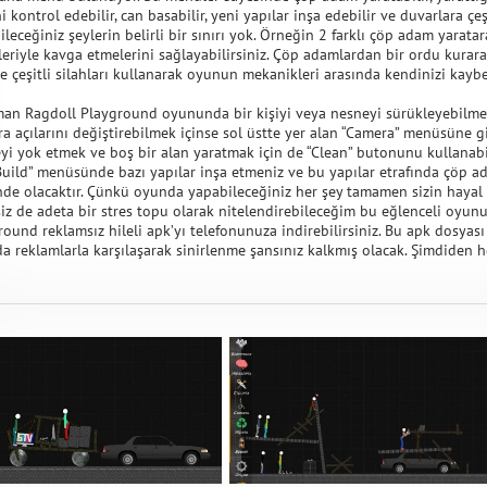
i kontrol edebilir, can basabilir, yeni yapılar inşa edebilir ve duvarlara çeş
leceğiniz şeylerin belirli bir sınırı yok. Örneğin 2 farklı çöp adam yaratara
leriyle kavga etmelerini sağlayabilirsiniz. Çöp adamlardan bir ordu kurarak
e çeşitli silahları kullanarak oyunun mekanikleri arasında kendinizi kaybe
man Ragdoll Playground oyununda bir kişiyi veya nesneyi sürükleyebilmek i
a açılarını değiştirebilmek içinse sol üstte yer alan “Camera” menüsüne g
eyi yok etmek ve boş bir alan yaratmak için de “Clean” butonunu kullanabil
“Build” menüsünde bazı yapılar inşa etmeniz ve bu yapılar etrafında çöp ad
de olacaktır. Çünkü oyunda yapabileceğiniz her şey tamamen sizin hayal
siz de adeta bir stres topu olarak nitelendirebileceğim bu eğlenceli oyu
ound reklamsız hileli apk’yı telefonunuza indirebilirsiniz. Bu apk dosyası
a reklamlarla karşılaşarak sinirlenme şansınız kalkmış olacak. Şimdiden he