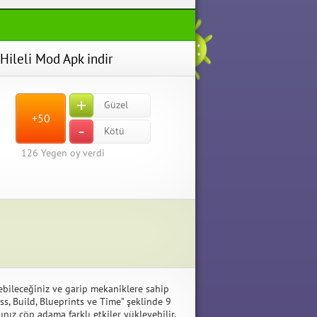
ileli Mod Apk indir
+
Güzel
+50
-
Kötü
126
Yegen oy verdi
rebileceğiniz ve garip mekaniklere sahip
s, Build, Blueprints ve Time” şeklinde 9
ız çöp adama farklı etkiler yükleyebilir,