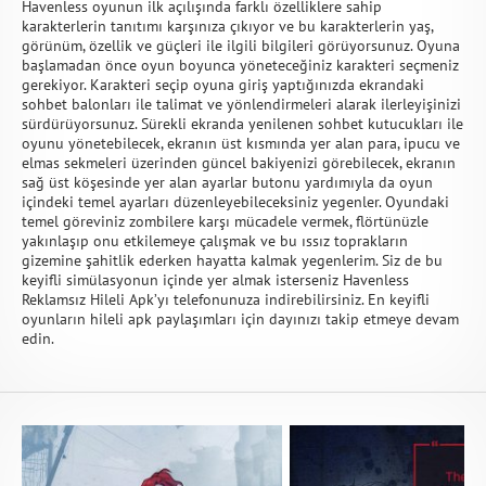
Havenless oyunun ilk açılışında farklı özelliklere sahip
karakterlerin tanıtımı karşınıza çıkıyor ve bu karakterlerin yaş,
görünüm, özellik ve güçleri ile ilgili bilgileri görüyorsunuz. Oyuna
başlamadan önce oyun boyunca yöneteceğiniz karakteri seçmeniz
gerekiyor. Karakteri seçip oyuna giriş yaptığınızda ekrandaki
sohbet balonları ile talimat ve yönlendirmeleri alarak ilerleyişinizi
sürdürüyorsunuz. Sürekli ekranda yenilenen sohbet kutucukları ile
oyunu yönetebilecek, ekranın üst kısmında yer alan para, ipucu ve
elmas sekmeleri üzerinden güncel bakiyenizi görebilecek, ekranın
sağ üst köşesinde yer alan ayarlar butonu yardımıyla da oyun
içindeki temel ayarları düzenleyebileceksiniz yegenler. Oyundaki
temel göreviniz zombilere karşı mücadele vermek, flörtünüzle
yakınlaşıp onu etkilemeye çalışmak ve bu ıssız toprakların
gizemine şahitlik ederken hayatta kalmak yegenlerim. Siz de bu
keyifli simülasyonun içinde yer almak isterseniz Havenless
Reklamsız Hileli Apk’yı telefonunuza indirebilirsiniz. En keyifli
oyunların hileli apk paylaşımları için dayınızı takip etmeye devam
edin.