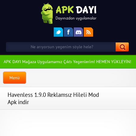
APK DAYI Mağaza Uygulamamız Çıktı Yegenlerim! HEMEN YÜKLEYİN!
Menü
Havenless 1.9.0 Reklamsız Hileli Mod
Apk indir