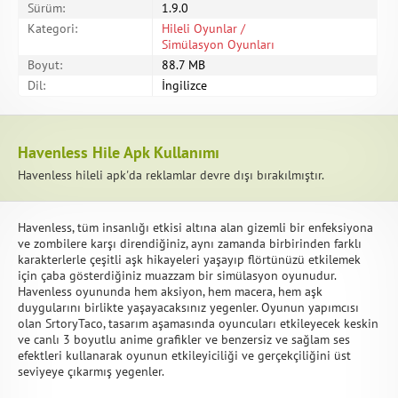
Sürüm:
1.9.0
Kategori:
Hileli Oyunlar /
Simülasyon Oyunları
Boyut:
88.7 MB
Dil:
İngilizce
Havenless Hile Apk Kullanımı
Havenless hileli apk'da reklamlar devre dışı bırakılmıştır.
Havenless, tüm insanlığı etkisi altına alan gizemli bir enfeksiyona
ve zombilere karşı direndiğiniz, aynı zamanda birbirinden farklı
karakterlerle çeşitli aşk hikayeleri yaşayıp flörtünüzü etkilemek
için çaba gösterdiğiniz muazzam bir simülasyon oyunudur.
Havenless oyununda hem aksiyon, hem macera, hem aşk
duygularını birlikte yaşayacaksınız yegenler. Oyunun yapımcısı
olan SrtoryTaco, tasarım aşamasında oyuncuları etkileyecek keskin
ve canlı 3 boyutlu anime grafikler ve benzersiz ve sağlam ses
efektleri kullanarak oyunun etkileyiciliği ve gerçekçiliğini üst
seviyeye çıkarmış yegenler.