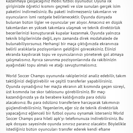
kazanmaya çalışacağınız mobil futbol oyunudur. Oyuna ilk
girişinizde öğretici kısmını geçmeli ve size sunulan gerçek isim
paketini indirmelisiniz. Bu paketi indirmezseniz takımların ve
oyuncuların ismi rastgele belirlenecektir. Oyunda dünyada
bulunan bütün ligler ve oyuncular yer alıyor. Amacınız en düşük
takımlardan en yüksek takımlara ulaşmak ve teknik direktörlük
becerilerinizi konuşturarak kupalar kazanmak. Oyunda yalnızca
teknik bilgilerinizle değil, aynı zamanda direk müdahalede de
bulunabiliyorsunuz. Herhangi bir maça çıktığınızda ekranınıza
belirli aralıklarla pozisyonların geldiğini göreceksiniz. Elinizi
ekranda kaydırarak topu ve oyuncularınızı yöneterek gol atmaya
çalışmalısınız. Ayrıca savunma pozisyonlarında da rakibinizin
ayağındaki topu almalı ve atağı savuşturmalısınız.
World Soccer Champs oyununda rakiplerinizi analiz edebilir, takım
taktiğinizi değiştirebilir ve çeşitli transferler yapabilirsiniz.
Oyunda oynadığınız her maçta ekranın alt kısmında geçen süreyi,
üst kısmında ise skor tablosunu görebilirsiniz. Bir maçı
kazandığınızda ya da berabere kaldığınızda para ödülü
alacaksınız. Bu para ödülünü transferlere harcayarak takımınızı
güçlendirebilirsiniz. Yegenlerim, eğer siz de teknik direktörlük
yapacağınız eğlenceli bir futbol oyunu oynamak isterseniz World
Soccer Champs para hileli apk’yı telefonunuza indirebilirsiniz. Bu
apk dosyası sayesinde oyunda sınırsız paranız olacaktır. Böylelikle
istediğiniz bütün oyuncuları transfer ederek kendi efsane