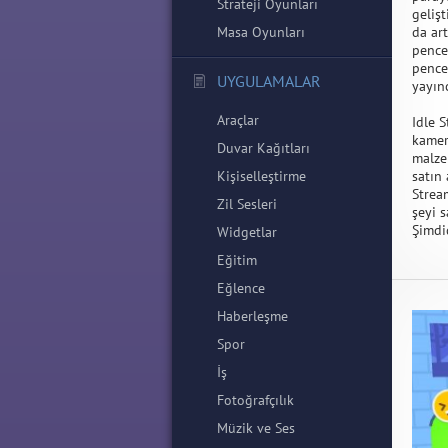
Strateji Oyunları
gelişt
Masa Oyunları
da ar
pence
pence
UYGULAMALAR
yayın
Araçlar
Idle 
kamera
Duvar Kağıtları
malzem
Kişiselleştirme
satın 
Strea
Zil Sesleri
şeyi s
Şimdi
Widgetlar
Eğitim
Eğlence
Haberleşme
Spor
İş
Fotoğrafçılık
Müzik ve Ses