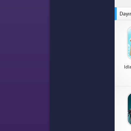
Dayı
Idl