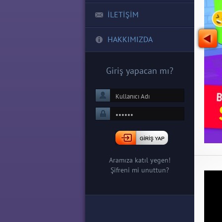
İLETİŞİM
HAKKIMIZDA
Giriş yapacan mı?
Aramıza katıl yegen!
Şifreni mi unuttun?