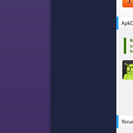
ApkD
B
y
k
Idle 
Idle Co
Para Hi
Yoru