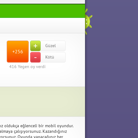
+
Güzel
+256
-
Kötü
416
Yegen oy verdi
ız oldukça eğlenceli bir mobil oyundur.
almaya çalışıyorsunuz. Kazandığınız
liyorsunuz. Oyunda yapacağınız her