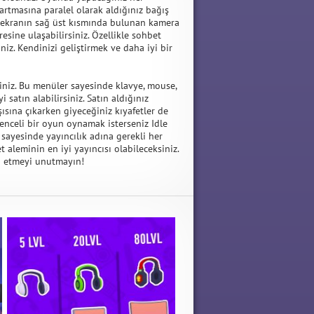
n artmasına paralel olarak aldığınız bağış
ı ekranın sağ üst kısmında bulunan kamera
sine ulaşabilirsiniz. Özellikle sohbet
iz. Kendinizi geliştirmek ve daha iyi bir
iniz. Bu menüler sayesinde klavye, mouse,
 satın alabilirsiniz. Satın aldığınız
şısına çıkarken giyeceğiniz kıyafetler de
lenceli bir oyun oynamak isterseniz Idle
 sayesinde yayıncılık adına gerekli her
t aleminin en iyi yayıncısı olabileceksiniz.
ip etmeyi unutmayın!