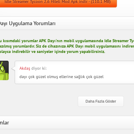
Idle Streamer Tycoon 2.6 Hileli Mod Apk indir - (110.1 MB)
ayı Uygulama Yorumları
u kısımdaki yorumlar APK Dayı'nın mobil uygulamasında Idle Streamer Tyc
azılmış yorumlardır. Siz de cihazınıza APK Dayı mobil uygulamasını indirer
olayca indirebilir ve saniyeler içinde yorum yapabilirsiniz.
Akdaş
diyor ki:
dayı çok güzel olmuş ellerine sağlık çok güzel
Courier Tycoon
Workidle Tyc
Daha Fazla Göster
urier Tycoon 1.13.1
Workidle Tycoon 
leli Mod Apk indir
Elmas Hileli Mod 
mlar
APK İndir
APK İndir