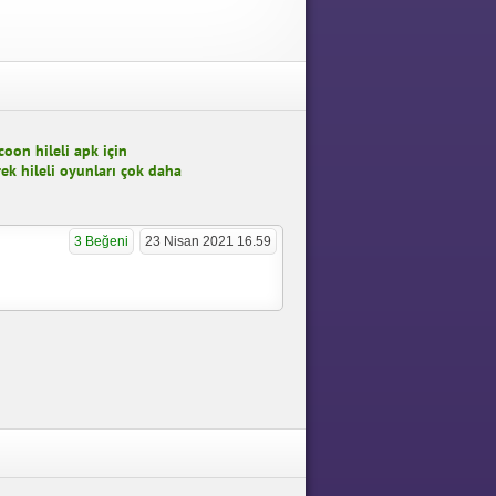
oon hileli apk için
ek hileli oyunları çok daha
3 Beğeni
23 Nisan 2021 16.59
oon
Idle Toilet Tycoon
0.12.0
Idle Toilet Tycoon 1.1.14
Apk indir
Elmas Hileli Mod Apk indir
APK İndir