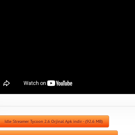
Idle Streamer Tycoon 2.6 Orjinal Apk indir - (92.6 MB)