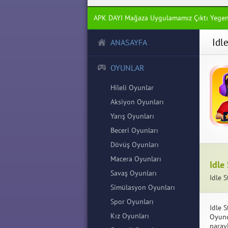
APK DAYI Mağaza Uygulamamız Çıktı Yege
Idl
ANASAYFA
OYUNLAR
Hileli Oyunlar
Aksiyon Oyunları
Yarış Oyunları
Beceri Oyunları
Dövüş Oyunları
Macera Oyunları
Idle
Savaş Oyunları
Idle S
Simülasyon Oyunları
Spor Oyunları
Idle 
Kız Oyunları
Oyund
paray