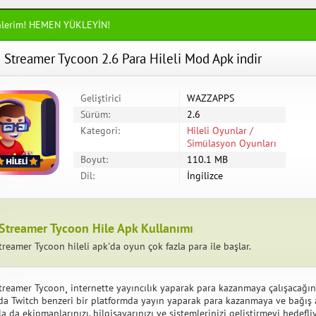
nlerim! HEMEN YÜKLEYİN!
e Streamer Tycoon 2.6 Para Hileli Mod Apk indir
Geliştirici
WAZZAPPS
Sürüm:
2.6
Kategori:
Hileli Oyunlar /
Simülasyon Oyunları
Boyut:
110.1 MB
Dil:
İngilizce
 Streamer Tycoon Hile Apk Kullanımı
treamer Tycoon hileli apk'da oyun çok fazla para ile başlar.
Streamer Tycoon¸ internette yayıncılık yaparak para kazanmaya çalışacağın
a Twitch benzeri bir platformda yayın yaparak para kazanmaya ve bağış 
la da ekipmanlarınızı, bilgisayarınızı ve sistemlerinizi geliştirmeyi hedef