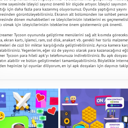
irme sayesinde izleyici sayınız önemli bir ölçüde artıyor. İzleyici sayınızı
ttığı için daha fazla para kazanmış oluyorsunuz. Oyunda yaptığınız yayın
resinden görüntüleyebilirsiniz. Ekranın alt bölümünden ise sohbet pencere
resinde dönen muhabbetleri ve izleyicilerinizin isteklerini es geçmemelisin
cı olmak için izleyicilerinizin isteklerine önem göstermeniz çok önemli.
Streamer Tycoon oyununda geliştirme menülerini sağ alt kısımda göreceks
, ekran kartı, işlemci, ram, ssd disk, anakart vb. gerekli her türlü malzemeyi
eleri de cüzi bir miktar karşılığında geliştirebilirsiniz. Ayrıca kamera kar
alabilirsiniz. Yegenlerim, eğer siz de yayıncı olarak para kazanacağınız eğ
mer Tycoon para hileli apk’yı telefonunuza indirebilirsiniz. Bu apk dosyası
atın alabilir ve bütün geliştirmeleri tamamlayabilirsiniz. Böylelikle interne
den hepinize iyi oyunlar diliyorum, en iyi apk dosyaları için dayınızı tak