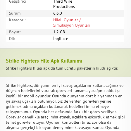
Geliştirici
Third Wire
Productions
Sürüm:
6.6.0
Kategori:
Hileli Oyunlar /
Simülasyon Oyunları
Boyut:
1.2 GB
Dil:
İngilizce
Strike Fighters Hile Apk Kullanımı
Strike Fighters hileli apk'da tüm ücretli paketlerin kilidi açıktır.
Strike Fighters, dünyanın en iyi savaş uçaklarını kullanacağınız ve
düşman hedeflerini vurarak görevleri tamamlayacağınız oldukça
keyifli bir mobil oyundur. Oyunda dünyanın dört bir yanından en
iyi savaş uçakları bulunuyor. Siz de verilen görevleri yerine
getirmek adına uçakları kullanarak hedefleri imha etmeye
çalışıyorsunuz. Oyunda her defasında farklı bir görev veriliyor.
Görevler genellikle araç imha etmek, uçaklara eskortluk etmek gibi
temel görevler oluyor. Oyunun kontrolleri biraz zor olsa da
alışınca gerçekçi bir oyun deneyimine kavuşuyorsunuz. Oyunda