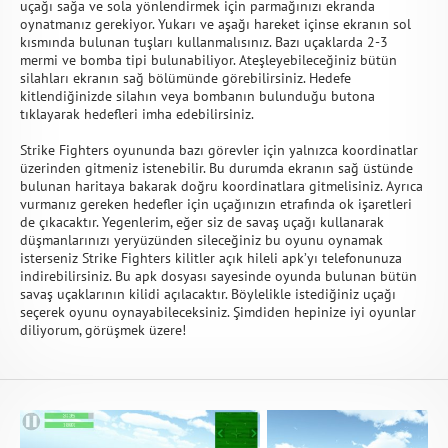
uçağı sağa ve sola yönlendirmek için parmağınızı ekranda
oynatmanız gerekiyor. Yukarı ve aşağı hareket içinse ekranın sol
kısmında bulunan tuşları kullanmalısınız. Bazı uçaklarda 2-3
mermi ve bomba tipi bulunabiliyor. Ateşleyebileceğiniz bütün
silahları ekranın sağ bölümünde görebilirsiniz. Hedefe
kitlendiğinizde silahın veya bombanın bulunduğu butona
tıklayarak hedefleri imha edebilirsiniz.
Strike Fighters oyununda bazı görevler için yalnızca koordinatlar
üzerinden gitmeniz istenebilir. Bu durumda ekranın sağ üstünde
bulunan haritaya bakarak doğru koordinatlara gitmelisiniz. Ayrıca
vurmanız gereken hedefler için uçağınızın etrafında ok işaretleri
de çıkacaktır. Yegenlerim, eğer siz de savaş uçağı kullanarak
düşmanlarınızı yeryüzünden sileceğiniz bu oyunu oynamak
isterseniz Strike Fighters kilitler açık hileli apk’yı telefonunuza
indirebilirsiniz. Bu apk dosyası sayesinde oyunda bulunan bütün
savaş uçaklarının kilidi açılacaktır. Böylelikle istediğiniz uçağı
seçerek oyunu oynayabileceksiniz. Şimdiden hepinize iyi oyunlar
diliyorum, görüşmek üzere!