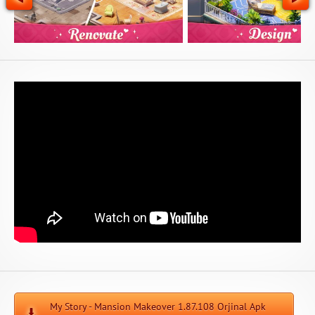
My Story - Mansion Makeover 1.87.108 Orjinal Apk