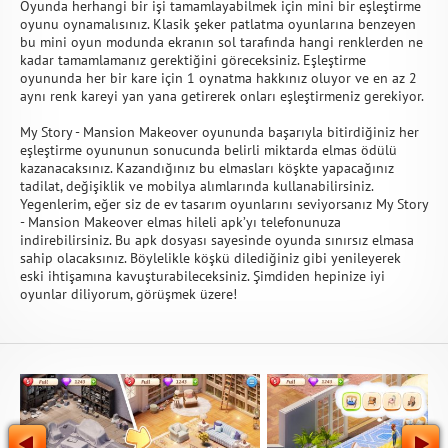
Oyunda herhangi bir işi tamamlayabilmek için mini bir eşleştirme
oyunu oynamalısınız. Klasik şeker patlatma oyunlarına benzeyen
bu mini oyun modunda ekranın sol tarafında hangi renklerden ne
kadar tamamlamanız gerektiğini göreceksiniz. Eşleştirme
oyununda her bir kare için 1 oynatma hakkınız oluyor ve en az 2
aynı renk kareyi yan yana getirerek onları eşleştirmeniz gerekiyor.
My Story - Mansion Makeover oyununda başarıyla bitirdiğiniz her
eşleştirme oyununun sonucunda belirli miktarda elmas ödülü
kazanacaksınız. Kazandığınız bu elmasları köşkte yapacağınız
tadilat, değişiklik ve mobilya alımlarında kullanabilirsiniz.
Yegenlerim, eğer siz de ev tasarım oyunlarını seviyorsanız My Story
- Mansion Makeover elmas hileli apk’yı telefonunuza
indirebilirsiniz. Bu apk dosyası sayesinde oyunda sınırsız elmasa
sahip olacaksınız. Böylelikle köşkü dilediğiniz gibi yenileyerek
eski ihtişamına kavuşturabileceksiniz. Şimdiden hepinize iyi
oyunlar diliyorum, görüşmek üzere!