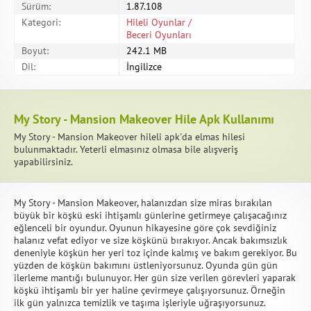
Sürüm:
1.87.108
Kategori:
Hileli Oyunlar /
Beceri Oyunları
Boyut:
242.1 MB
Dil:
İngilizce
My Story - Mansion Makeover Hile Apk Kullanımı
My Story - Mansion Makeover hileli apk'da elmas hilesi
bulunmaktadır. Yeterli elmasınız olmasa bile alışveriş
yapabilirsiniz.
My Story - Mansion Makeover, halanızdan size miras bırakılan
büyük bir köşkü eski ihtişamlı günlerine getirmeye çalışacağınız
eğlenceli bir oyundur. Oyunun hikayesine göre çok sevdiğiniz
halanız vefat ediyor ve size köşkünü bırakıyor. Ancak bakımsızlık
deneniyle köşkün her yeri toz içinde kalmış ve bakım gerekiyor. Bu
yüzden de köşkün bakımını üstleniyorsunuz. Oyunda gün gün
ilerleme mantığı bulunuyor. Her gün size verilen görevleri yaparak
köşkü ihtişamlı bir yer haline çevirmeye çalışıyorsunuz. Örneğin
ilk gün yalnızca temizlik ve taşıma işleriyle uğraşıyorsunuz.