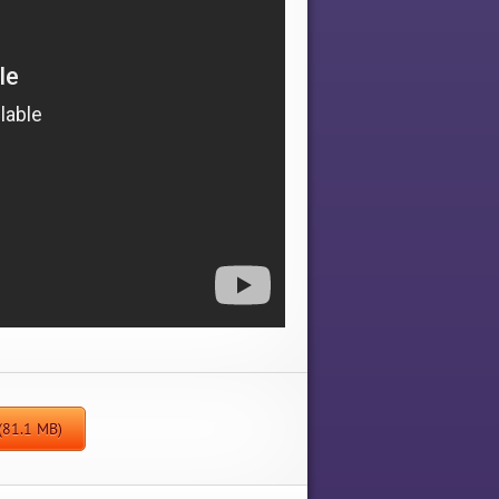
D
(81.1 MB)
1.1 Para
dir