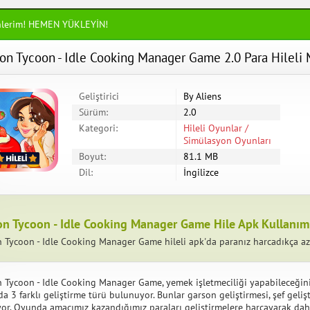
nlerim! HEMEN YÜKLEYİN!
on Tycoon - Idle Cooking Manager Game 2.0 Para Hileli 
Geliştirici
By Aliens
Sürüm:
2.0
Kategori:
Hileli Oyunlar /
Simülasyon Oyunları
Boyut:
81.1 MB
Dil:
İngilizce
n Tycoon - Idle Cooking Manager Game Hile Apk Kullanım
 Tycoon - Idle Cooking Manager Game hileli apk'da paranız harcadıkça aza
 Tycoon - Idle Cooking Manager Game, yemek işletmeciliği yapabileceğiniz
 3 farklı geliştirme türü bulunuyor. Bunlar garson geliştirmesi, şef geliş
ıyor. Oyunda amacımız kazandığımız paraları geliştirmelere harcayarak da