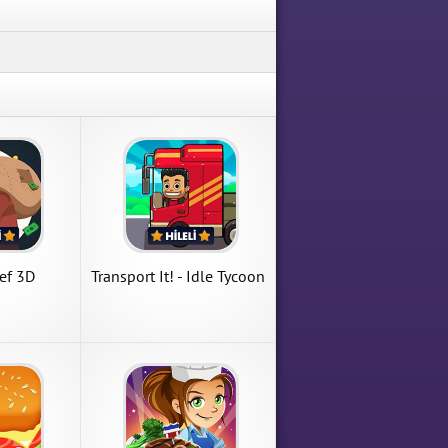
 Idle
le Tycoon
 Mod Apk
ef 3D
Transport It! - Idle Tycoon
Cooking Craze
Cooking Dash 2016
Cooking Craze 1.85.1 Para
Cooking Dash 2016 2.18.2
Hileli Mod Apk indir
Sınırsız Para Hileli Mod Apk
indir