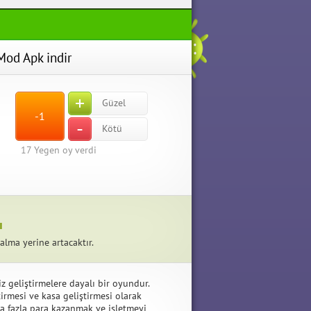
Mod Apk indir
+
Güzel
-1
-
Kötü
17
Yegen oy verdi
ı
lma yerine artacaktır.
 geliştirmelere dayalı bir oyundur.
tirmesi ve kasa geliştirmesi olarak
ha fazla para kazanmak ve işletmeyi