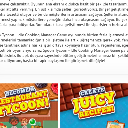
meye çalışmaktır. Oyunun ana ekranı oldukça basit bir şekilde tasarlanmış
ler alt alta verilmiş. En üst kısımda şefleri görebiliyoruz. Bir şef gelişti
aha lezzetli oluyor ve bu da müşterilerin artmasını sağlıyor. Şeflerin altı
tirmesi yapmak müşterilere yemeğin daha hızlı ulaşmasını sağlıyor. Bu şek
azla para ödüyorlar. Son olarak kasa geliştirmesi ile siparişlerin hızlıca a
 Tycoon - Idle Cooking Manager Game oyununda birden fazla işletmeyi a
tirmelerini tamamladığınız bir işletme ile artık uğraşmanıza gerek yok. Yen
se tanıtmak adına harika işler ortaya koymaya hazır olun. Yegenlerim, eğe
celi bir oyun arıyorsanız Spoon Tycoon - Idle Cooking Manager Game para 
bilirsiniz. Bu apk dosyası sayesinde bütün geliştirmeleri sınırsız bir şeki
ar diliyorum, başka bir apk paylaşımı ile görüşmek dileğiyle!