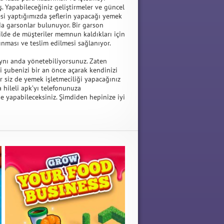
. Yapabileceğiniz geliştirmeler ve güncel
rmesi yaptığımızda şeflerin yapacağı yemek
nda garsonlar bulunuyor. Bir garson
ilde de müşteriler memnun kaldıkları için
lınması ve teslim edilmesi sağlanıyor.
ynı anda yönetebiliyorsunuz. Zaten
i şubenizi bir an önce açarak kendinizi
r siz de yemek işletmeciliği yapacağınız
hileli apk’yı telefonunuza
lde yapabileceksiniz. Şimdiden hepinize iyi