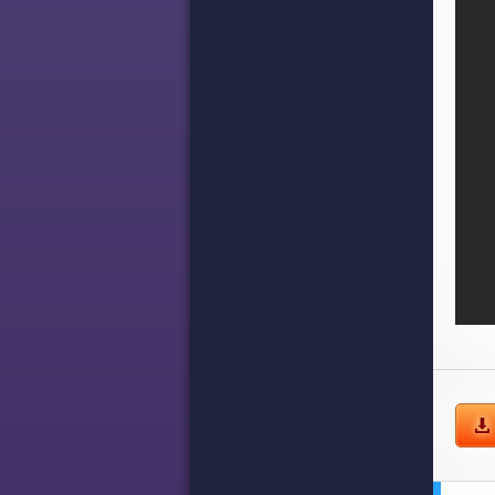
Idle 
Mana
Idle M
Para Hi