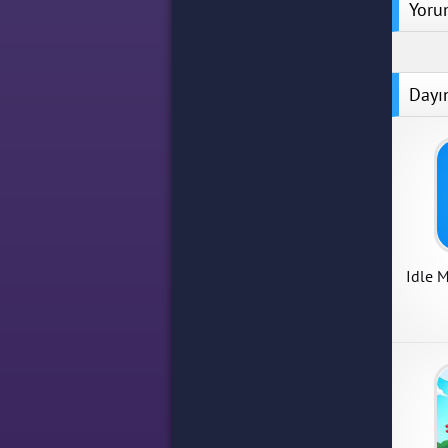
Yoru
Dayı
Idle 