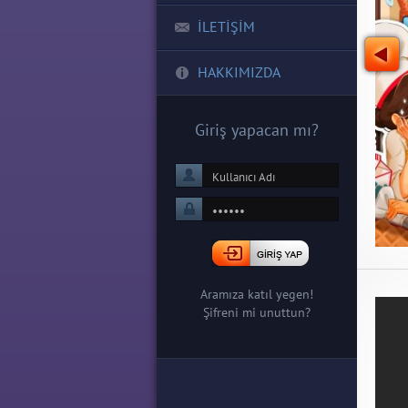
İLETİŞİM
HAKKIMIZDA
Giriş yapacan mı?
Aramıza katıl yegen!
Şifreni mi unuttun?