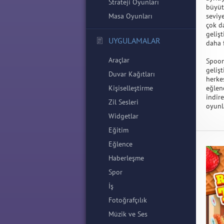
Strateji Oyunları
büyüt
Masa Oyunları
seviye
çok d
geliş
UYGULAMALAR
daha f
Araçlar
Spoon
geliş
Duvar Kağıtları
herke
Kişiselleştirme
eğlen
indire
Zil Sesleri
oyunl
Widgetlar
Eğitim
Eğlence
Haberleşme
Spor
İş
Fotoğrafçılık
Müzik ve Ses