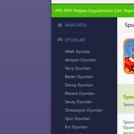
APK DAYI Mağaza Uygulamamız Çıktı Yege
Spo
ANASAYFA
OYUNLAR
Hileli Oyunlar
Aksiyon Oyunları
Yarış Oyunları
Beceri Oyunları
Dövüş Oyunları
Macera Oyunları
Spoo
Savaş Oyunları
Spoon
Simülasyon Oyunları
Spor Oyunları
Spoon
Kız Oyunları
Oyunda
ayrıl