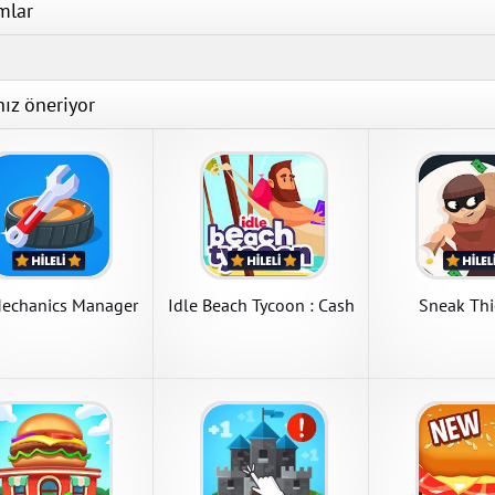
mlar
APK İndir
APK İndir
APK İndir
nız öneriyor
Transport It! -
Tycoon
Transport It! - Id
1.7.1 Para Hileli
indir
APK İndir
Mechanics Manager
Idle Beach Tycoon : Cash
Sneak Thi
Manager Simulator
Cooking Diary
Cooking Diary 2.44.1 Para
Hileli Mod Apk indir