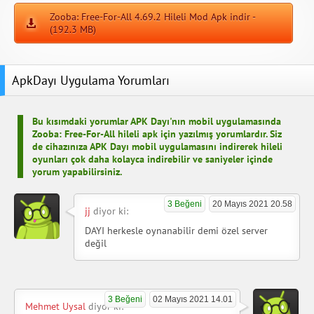
Zooba: Free-For-All 4.69.2 Hileli Mod Apk indir -
(192.3 MB)
ApkDayı Uygulama Yorumları
Bu kısımdaki yorumlar APK Dayı'nın mobil uygulamasında
Zooba: Free-For-All hileli apk için yazılmış yorumlardır. Siz
de cihazınıza APK Dayı mobil uygulamasını indirerek hileli
oyunları çok daha kolayca indirebilir ve saniyeler içinde
yorum yapabilirsiniz.
3 Beğeni
20 Mayıs 2021 20.58
jj
diyor ki:
DAYI herkesle oynanabilir demi özel server
değil
3 Beğeni
02 Mayıs 2021 14.01
Mehmet Uysal
diyor ki: