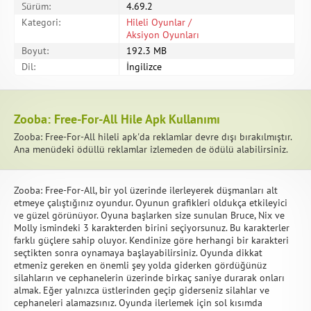
Sürüm:
4.69.2
Kategori:
Hileli Oyunlar /
Aksiyon Oyunları
Boyut:
192.3 MB
Dil:
İngilizce
Zooba: Free-For-All Hile Apk Kullanımı
Zooba: Free-For-All hileli apk'da reklamlar devre dışı bırakılmıştır.
Ana menüdeki ödüllü reklamlar izlemeden de ödülü alabilirsiniz.
Zooba: Free-For-All, bir yol üzerinde ilerleyerek düşmanları alt
etmeye çalıştığınız oyundur. Oyunun grafikleri oldukça etkileyici
ve güzel görünüyor. Oyuna başlarken size sunulan Bruce, Nix ve
Molly ismindeki 3 karakterden birini seçiyorsunuz. Bu karakterler
farklı güçlere sahip oluyor. Kendinize göre herhangi bir karakteri
seçtikten sonra oynamaya başlayabilirsiniz. Oyunda dikkat
etmeniz gereken en önemli şey yolda giderken gördüğünüz
silahların ve cephanelerin üzerinde birkaç saniye durarak onları
almak. Eğer yalnızca üstlerinden geçip giderseniz silahlar ve
cephaneleri alamazsınız. Oyunda ilerlemek için sol kısımda