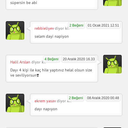
süpersin be abi
2 Beğeni
01 Ocak 2021 12.51
rebbieliyev
diyor ki:
səlam dayi napiyon
4 Beğeni
20 Aralık 2020 16.33
Halil Arslan
diyor ki:
Dayı 4 kişi ile kaç hile yaptınız helal olsun size
ve seviliyorsun❣️
2 Beğeni
08 Aralık 2020 00.48
ekrem yasav
diyor ki:
dayı napıyon