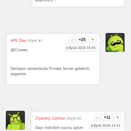
ellerinizin ?
-
+25
+
APK Dayı
diyor ki:
6 Eylül 2020 16:35
@Crower,
İlerleyen zamanlarda Private Server gelebilir
yegenim.
-
+11
+
Ziyaretçi Gökhan
diyor ki:
6 Eylül 2020 15:31
Dayı indirdim oyunu açtım