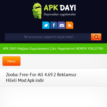
APK DAYI Mağaza Uygulamamız Çıktı Yegenlerim! HEMEN YÜKLEYİN!
Menü
Zooba: Free-For-All 4.69.2 Reklamsız
Hileli Mod Apk indir