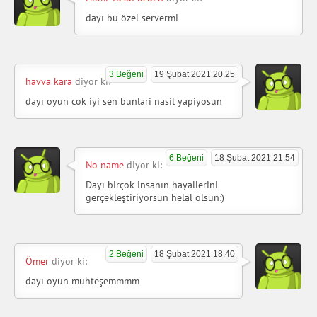
dayı bu özel servermi
3 Beğeni
19 Şubat 2021 20.25
havva kara
diyor ki:
dayı oyun cok iyi sen bunlari nasil yapiyosun
6 Beğeni
18 Şubat 2021 21.54
No name
diyor ki:
Dayı birçok insanın hayallerini
gerçekleştiriyorsun helal olsun:)
2 Beğeni
18 Şubat 2021 18.40
Ömer
diyor ki:
dayı oyun muhteşemmmm