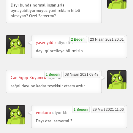
Dayı bunda normal insanlarla
oynayabiliyormuyuz yani reklam hileli
olmayan? Özel Servermı?
2 Beğeni
23 Nisan 2021 20.01
yaser yıldız
diyor ki:
dayı güncelleye bilirmisin
1 Beğeni
08 Nisan 2021 09.48
Can Agop Kuyumcu
diyor ki:
sağol dayı ne kadar teşekkür etsem azdır
1 Beğeni
29 Mart 2021 11.06
enokoro
diyor ki:
Dayı özel servermi ?