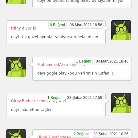
dayı bu oyunu tanıdığımızla oynayabilirmiyiz
0 Beğeni
06 Mart 2021 18.56
tifiny
diyor ki:
dayi cok guzel oyunlar yapiyorsun helal olsun
1 Beğeni
04 Mart 2021 18.46
MuhammedAksu
diyor ki:
dayı gogle play kodu verirmisin lütfen:-(
1 Beğeni
28 Şubat 2021 17.59
Giray Ender usanmaz
diyor ki:
dayı müq eline sağlık
2 Beğeni
28 Şubat 2021 10.26
Hilmi Yusuf özden
diyor ki: