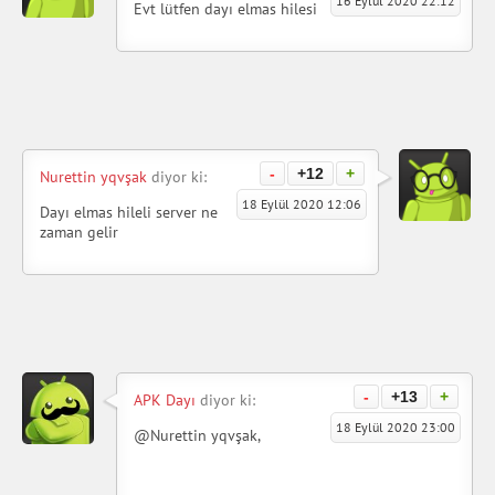
16 Eylül 2020 22:12
Evt lütfen dayı elmas hilesi
-
+12
+
Nurettin yqvşak
diyor ki:
18 Eylül 2020 12:06
Dayı elmas hileli server ne
zaman gelir
-
+13
+
APK Dayı
diyor ki:
18 Eylül 2020 23:00
@Nurettin yqvşak,