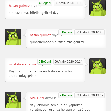
4 Beğeni
06 Aralık 2020 11.03
hasan gülmez
diyor ki:
sınırsız elmas hilelisi gelirmi dayı
3 Beğeni
06 Aralık 2020 10.26
hasan gülmez
diyor ki:
güncellemede sınırsız elmas gelirmi
5 Beğeni
06 Aralık 2020 00.14
mustafa efe katmer
diyor ki:
Dayı Ekibiniz en az ve en fazla kaç kişi bu
arada kolay gelsin
2 Beğeni
02 Aralık 2020 19.37
APK DAYI
diyor ki:
dayi ekibinle sen bunlari yaparken
yorulmuyomusunuz hergun en az 2 oyun