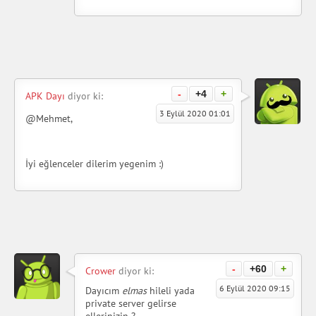
-
+4
+
APK Dayı
diyor ki:
3 Eylül 2020 01:01
@Mehmet,
İyi eğlenceler dilerim yegenim :)
-
+60
+
Crower
diyor ki:
6 Eylül 2020 09:15
Dayıcım
elmas
hileli yada
private server gelirse