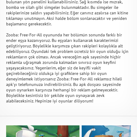
bulunan yön panelini kullanabilirsiniz. Sağ kısımda ise mızrak,
bomba ve silah gibi simgeler bulunmaktadır. Bu simgeler ile
rakiplerinize saldırı yapabilirsiniz. Eğer canınız azalırsa can kitine
tıklamayı unutmayın. Aksi halde bölüm sonlanacaktır ve yeniden
başlamanız gerekecektir.
Zooba: Free-For-All oyununda her bölümün sonunda farklı bir
ender eşya kazanıyoruz. Bu eşyaları kullanarak karakterimizi
geliştiriyoruz. Böylelikle karşımıza çıkan rakipleri kolaylıkla alt
edebiliyoruz. Oyundaki tek problem ücretsiz bir oyun olduğu için
reklamların çok olması. Ancak vereceğim apk sayesinde hiçbir
reklamla uğraşmak zorunda kalmadan sınırsız oyun keyfini
yaşayacaksınız. Yegenlerim, eğer siz de keyifli vakit
geçirebileceğiniz oldukça iyi grafiklere sahip bir oyun
deneyimlemek istiyorsanız Zooba: Free-For-All reklamsız hileli
apk’yı telefonunuza indirebilirsiniz. Bu apk dosyası sayesinde
oyun oynarken karşınıza herhangi bir reklam gelmeyecektir.
Böylelikle kesintisiz bir şekilde oyun oynayarak zevk
alabileceksiniz. Hepinize iyi oyunlar diliyorum!