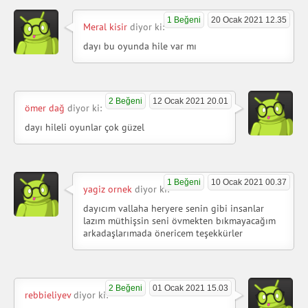
1 Beğeni
20 Ocak 2021 12.35
Meral kisir
diyor ki:
dayı bu oyunda hile var mı
2 Beğeni
12 Ocak 2021 20.01
ömer dağ
diyor ki:
dayı hileli oyunlar çok güzel
1 Beğeni
10 Ocak 2021 00.37
yagiz ornek
diyor ki:
dayıcım vallaha heryere senin gibi insanlar
lazım müthişsin seni övmekten bıkmayacağım
arkadaşlarımada önericem teşekkürler
2 Beğeni
01 Ocak 2021 15.03
rebbieliyev
diyor ki: