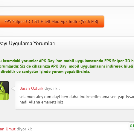
FPS Sniper 3D 1.31 Hileli Mod Apk indir - (52.6 MB)
ayı Uygulama Yorumları
u kısımdaki yorumlar APK Dayı'nın mobil uygulamasında FPS Sniper 3D hil
orumlardır. Siz de cihazınıza APK Dayı mobil uygulamasını indirerek hilel
ndirebilir ve saniyeler içinde yorum yapabilirsiniz.
Baran Öztürk
diyor ki:
selamun aleykum dayi ben daha indirmedim ama sen yaptiysa
hadi Allaha emanetsiniz
0 
han Umut
diyor ki: