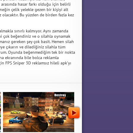
arasında hasar farkı olduğu için belirli
eğin çelik yelekle gezen bir kişiyi alt
 olacaktır. Bu yüzden de birden fazla kez
lmakla sınırlı kalmıyor. Aynı zamanda
ipini çok beğendiniz ve o silahla oynamak
manız gereken şey çok basit. Hemen silah
 çıkarın ve dilediğiniz silahla tüm
orum. Oyunda beğenmediğim tek bir nokta
na ekranında bile bolca reklamla
in FPS Sniper 3D reklamsız hileli apk’yı