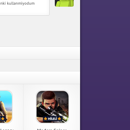
cunki kullanmiyodum
ombie
e Sniper
i Mod Apk