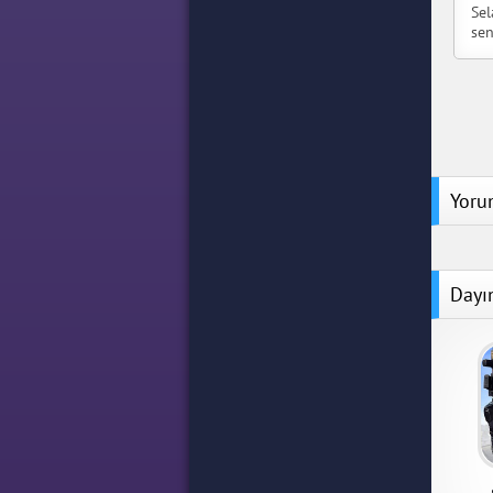
Sel
sen
Yoru
Dayı
Snipe
Stat
Sniper
1.7.1 P
indir