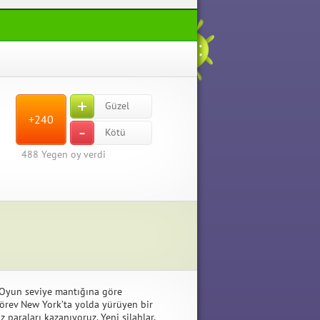
+
Güzel
+240
-
Kötü
488
Yegen oy verdi
. Oyun seviye mantığına göre
 görev New York’ta yolda yürüyen bir
paraları kazanıyoruz. Yeni silahlar,