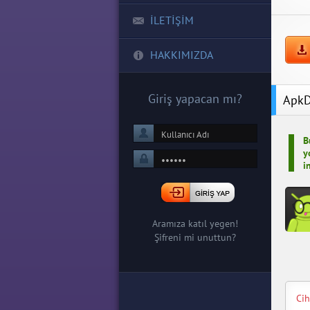
İLETİŞİM
HAKKIMIZDA
Giriş yapacan mı?
ApkD
B
y
i
Aramıza katıl yegen!
Şifreni mi unuttun?
Ci