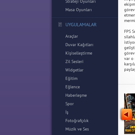
Strateji Oyunları
ekipm
Masa Oyunları
görevl
etmen
mermi 
UYGULAMALAR
FPS S
Araçlar
silahl
istiy
Duvar Kağıtları
geliş
Kişiselleştirme
görev
var o
Zil Sesleri
karşı
payla
Widgetlar
Eğitim
Eğlence
Haberleşme
Spor
İş
Fotoğrafçılık
Müzik ve Ses