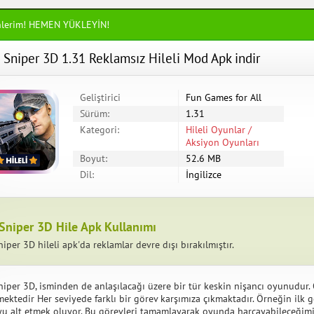
nlerim! HEMEN YÜKLEYİN!
 Sniper 3D 1.31 Reklamsız Hileli Mod Apk indir
Geliştirici
Fun Games for All
Sürüm:
1.31
Kategori:
Hileli Oyunlar /
Aksiyon Oyunları
Boyut:
52.6 MB
Dil:
İngilizce
Sniper 3D Hile Apk Kullanımı
iper 3D hileli apk'da reklamlar devre dışı bırakılmıştır.
niper 3D, isminden de anlaşılacağı üzere bir tür keskin nişancı oyunudur
emektedir Her seviyede farklı bir görev karşımıza çıkmaktadır. Örneğin ilk
yu alt etmek oluyor. Bu görevleri tamamlayarak oyunda harcayabileceğimiz 