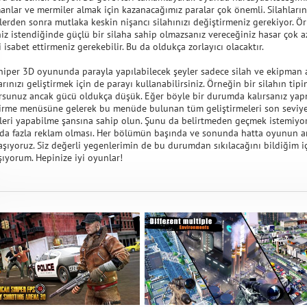
anlar ve mermiler almak için kazanacağımız paralar çok önemli. Silahların 
erden sonra mutlaka keskin nişancı silahınızı değiştirmeniz gerekiyor. Örn
iz istendiğinde güçlü bir silaha sahip olmazsanız vereceğiniz hasar çok az
isabet ettirmeniz gerekebilir. Bu da oldukça zorlayıcı olacaktır.
niper 3D oyununda parayla yapılabilecek şeyler sadece silah ve ekipman a
arınızı geliştirmek için de parayı kullanabilirsiniz. Örneğin bir silahın t
orsunuz ancak gücü oldukça düşük. Eğer böyle bir durumda kalırsanız yap
tirme menüsüne gelerek bu menüde bulunan tüm geliştirmeleri son seviyeye
leri yapabilme şansına sahip olun. Şunu da belirtmeden geçmek istemiy
 da fazla reklam olması. Her bölümün başında ve sonunda hatta oyunun a
laşıyoruz. Siz değerli yegenlerimin de bu durumdan sıkılacağını bildiğim iç
şıyorum. Hepinize iyi oyunlar!