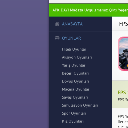
APK DAYI Mağaza Uygulamamız Çıktı Yege
FPS
ANASAYFA
OYUNLAR
Hileli Oyunlar
Aksiyon Oyunları
Yarış Oyunları
Beceri Oyunları
Dövüş Oyunları
Macera Oyunları
FPS 
Savaş Oyunları
FPS Sn
Simülasyon Oyunları
Spor Oyunları
FPS S
Kız Oyunları
ilerl
suçlu