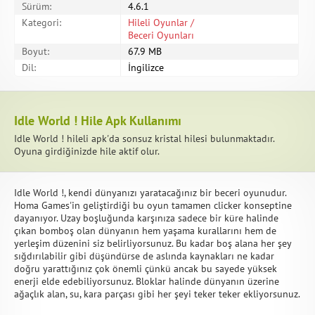
Sürüm:
4.6.1
Kategori:
Hileli Oyunlar /
Beceri Oyunları
Boyut:
67.9 MB
Dil:
İngilizce
Idle World ! Hile Apk Kullanımı
Idle World ! hileli apk'da sonsuz kristal hilesi bulunmaktadır.
Oyuna girdiğinizde hile aktif olur.
Idle World !, kendi dünyanızı yaratacağınız bir beceri oyunudur.
Homa Games'in geliştirdiği bu oyun tamamen clicker konseptine
dayanıyor. Uzay boşluğunda karşınıza sadece bir küre halinde
çıkan bomboş olan dünyanın hem yaşama kurallarını hem de
yerleşim düzenini siz belirliyorsunuz. Bu kadar boş alana her şey
sığdırılabilir gibi düşündürse de aslında kaynakları ne kadar
doğru yarattığınız çok önemli çünkü ancak bu sayede yüksek
enerji elde edebiliyorsunuz. Bloklar halinde dünyanın üzerine
ağaçlık alan, su, kara parçası gibi her şeyi teker teker ekliyorsunuz.