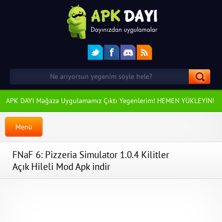
APK DAYI Mağaza Uygulamamız Çıktı Yegenlerim! HEMEN YÜKLEYİN!
Menü
FNaF 6: Pizzeria Simulator 1.0.4 Kilitler
Açık Hileli Mod Apk indir