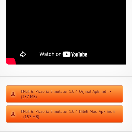
FNaF 6: Pizzeria Simulator 1.0.4 Orjinal Apk indir -
(157 MB)
FNaF 6: Pizzeria Simulator 1.0.4 Hileli Mod Apk indir
- (157 MB)