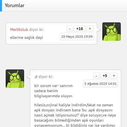
Yorumlar
-
+16
+
MertKoluk
diyor ki:
20 Mayıs 2020 19:09
ellerine saģlık dayi
-
+5
+
.d
diyor ki:
5 Ağustos 2020 14:01
bir sorum var- sanırım
sadece benim
bilgisayarımda oluyor.
hilesiz,orjinal haliyle indirdim,fakat ne zaman
apk dosyası indirsem bana 'bu .apk dosyasını
nasıl açmak istiyorsunuz?' diye soruyor,ve neye
basacağımı bilmediğimden apk oyunları
oynayamıyorum... bi bildiğiniz var ise yardımcı