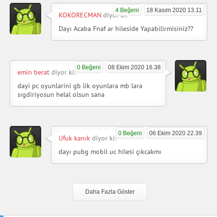
4 Beğeni
18 Kasım 2020 13.11
KOKORECMAN
diyor ki:
Dayı Acaba Fnaf ar hileside Yapabilirmisiniz??
0 Beğeni
08 Ekim 2020 16.38
emin berat
diyor ki:
dayi pc oyunlarini gb lik oyunlara mb lara
sıgdiriyosun helal olsun sana
0 Beğeni
06 Ekim 2020 22.39
Ufuk kanık
diyor ki:
dayı pubg mobil uc hilesi çıkcakmı
Daha Fazla Göster