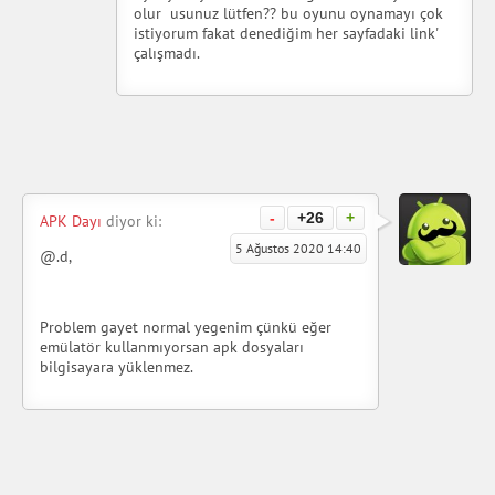
olur usunuz lütfen?? bu oyunu oynamayı çok
istiyorum fakat denediğim her sayfadaki link'
çalışmadı.
-
+26
+
APK Dayı
diyor ki:
5 Ağustos 2020 14:40
@.d,
Problem gayet normal yegenim çünkü eğer
emülatör kullanmıyorsan apk dosyaları
bilgisayara yüklenmez.