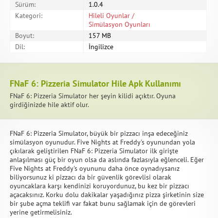
Sürüm:
1.0.4
Kategori:
Hileli Oyunlar /
Simülasyon Oyunları
Boyut:
157 MB
Dil:
İngilizce
FNaF 6: Pizzeria Simulator Hile Apk Kullanımı
FNaF 6: Pizzeria Simulator her şeyin kilidi açıktır. Oyuna
girdiğinizde hile aktif olur.
FNaF 6: Pizzeria Simulator, büyük bir pizzacı inşa edeceğiniz
simülasyon oyunudur. Five Nights at Freddy's oyunundan yola
çıkılarak geliştirilen FNaF 6: Pizzeria Simulator ilk girişte
anlaşılması güç bir oyun olsa da aslında fazlasıyla eğlenceli. Eğer
Five Nights at Freddy's oyununu daha önce oynadıysanız
biliyorsunuz ki pizzacı da bir güvenlik görevlisi olarak
oyuncaklara karşı kendinizi koruyordunuz, bu kez bir pizzacı
açacaksınız. Korku dolu dakikalar yaşadığınız pizza şirketinin size
bir şube açma teklifi var fakat bunu sağlamak için de görevleri
yerine getirmelisiniz.