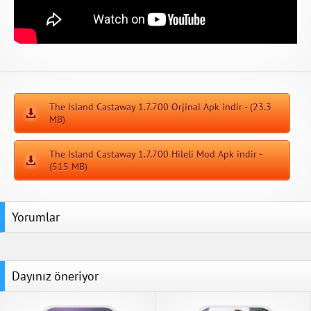
The Island Castaway 1.7.700 Orjinal Apk indir - (23.3
MB)
The Island Castaway 1.7.700 Hileli Mod Apk indir -
(515 MB)
Yorumlar
Dayınız öneriyor