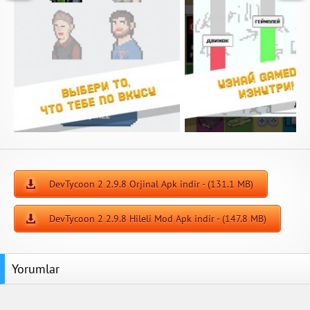
DevTycoon 2 2.9.8 Orjinal Apk indir - (131.1 MB)
DevTycoon 2 2.9.8 Hileli Mod Apk indir - (147.8 MB)
Yorumlar