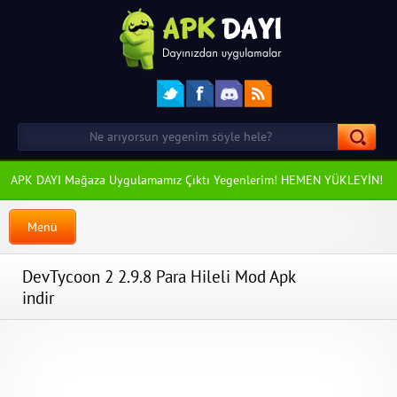
APK DAYI Mağaza Uygulamamız Çıktı Yegenlerim! HEMEN YÜKLEYİN!
Menü
DevTycoon 2 2.9.8 Para Hileli Mod Apk
indir