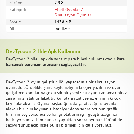
Sürüm:
2.9.8
Kategori:
Hileli Oyunlar /
Simülasyon Oyunları
Boyut:
147.8 MB
Dil:
İngilizce
DevTycoon 2 Hile Apk Kullanımı
DevTycoon 2 hileli apk'da sonsuz para hilesi bulunmaktadır.
Para
harcamak paranızın artmasını sağlayacaktır.
DevTycoon 2, oyun geliştiriciliği yapacağınız bir simülasyon
oyunudur. Öncelikle şunu söylemeliyim ki eğer yazılım ve oyun
geliştirme konularına çok uzak biriyseniz bu oyunu anlamak biraz
zamanınızı alabilir fakat bu konulara ilgiliyseniz eminim ki çok
keyif alacaksınız. Oyuna başladığınızda yaratacağınız oyunla
alakalı bir isim koymanız isteniyor daha sonra oyunun grafik
birimini seçiyorsunuz ve hangi platform için geliştireceğinizi
belirliyorsunuz. Tüm bunları yaptıktan sonra oyunun türünü de
seçiyorsunuz ekibinizle bu işi bitirmek için çalışıyorsunuz.