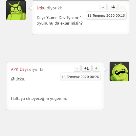
-
+4
+
Utku
diyor ki:
11 Temmuz 2020 00:15
Dayı "Game Dev Tycoon"
oyununu da ekler misin?
-
+1
+
APK Dayı
diyor ki:
11 Temmuz 2020 00:20
@Utku,
Haftaya ekleyeceğim yegenim.