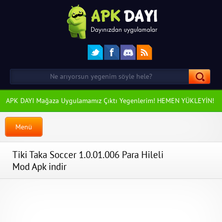
APK DAYI Mağaza Uygulamamız Çıktı Yegenlerim! HEMEN YÜKLEYİN!
Menü
Tiki Taka Soccer 1.0.01.006 Para Hileli
Mod Apk indir