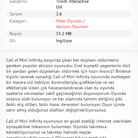
Geliştirici
Triniti Interactive
Ltd.
Sürüm:
2.6
Kategori:
Hileli Oyunlar /
Aksiyon Oyunları
Boyut:
15.2 MB
Dil:
İngilizce
Call of Mini Infinity, karşınıza çıkan her düşmanı öldürmeniz
gereken popüler aksiyon oyunudur. Evet kıymetli yegenlerim dört
bir yandan gelen düşmanları öldürmek için hazır mısınız? Binlerce
kişinin severek oynadığı Call of Mini Infinity oyununda muhteşem
bir macera sizi bekliyor. Kontrolleriyle, grafikleriyle ve ses
efektleriyle sizleri çok heyecanlandıracak olan bu oyunda
saatlerce sıkılmadan vakit geçireceğinizi düşünüyorum. Oyunda
onlarca silah bulunuyor ve her silahında tahmin ettiğiniz gibi
farklı atış stilleri, farklı hasar dereceleri bulunuyor. Oyun içinde
satın almış olduğunuz silahları değiştirebiliyorsunuz.
Call of Mini Infinity oyununun en güzel özelliği internet üzerinden
oynayabilme imkanının bulunması. Oyunda takımlara
katılabiliyorsunuz ve takımlar halinde maçlar
gerçekleştirebiliyorsunuz. Dilerseniz hikaye modunda