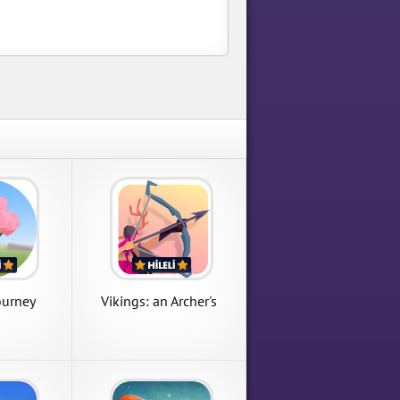
cher's
Our Last Journey
's Journey
Our Last Journey 1.0.6 Para
 Mod Apk
Hileli Mod Apk indir
APK İndir
ourney
Vikings: an Archer's
Journey