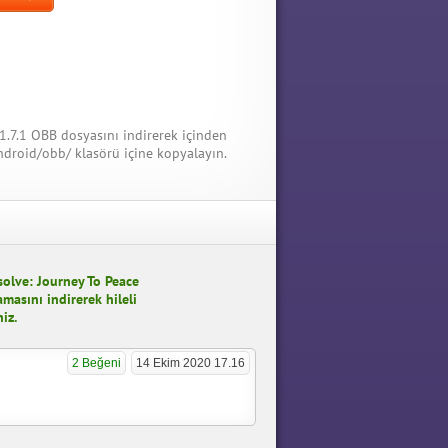
1.7.1 OBB dosyasını indirerek içinden
droid/obb/ klasörü içine kopyalayın.
olve: Journey To Peace
amasını indirerek hileli
iz.
2 Beğeni
14 Ekim 2020 17.16