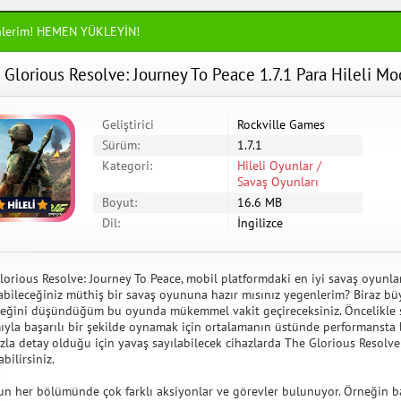
nlerim! HEMEN YÜKLEYİN!
 Glorious Resolve: Journey To Peace 1.7.1 Para Hileli Mo
Geliştirici
Rockville Games
Sürüm:
1.7.1
Kategori:
Hileli Oyunlar /
Savaş Oyunları
Boyut:
16.6 MB
Dil:
İngilizce
lorious Resolve: Journey To Peace, mobil platformdaki en iyi savaş oyunlar
abileceğiniz müthiş bir savaş oyununa hazır mısınız yegenlerim? Biraz büy
eğini düşündüğüm bu oyunda mükemmel vakit geçireceksiniz. Öncelikle 
ıyla başarılı bir şekilde oynamak için ortalamanın üstünde performansta 
azla detay olduğu için yavaş sayılabilecek cihazlarda The Glorious Resolve
bilirsiniz.
n her bölümünde çok farklı aksiyonlar ve görevler bulunuyor. Örneğin b