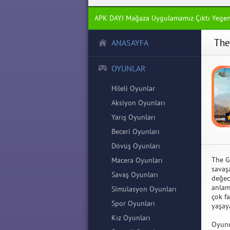
APK DAYI Mağaza Uygulamamız Çıktı Yege
The
ANASAYFA
OYUNLAR
Hileli Oyunlar
Aksiyon Oyunları
Yarış Oyunları
Beceri Oyunları
Dövüş Oyunları
The G
Macera Oyunları
savaş
Savaş Oyunları
değec
anlam
Simülasyon Oyunları
çok f
Spor Oyunları
yaşaya
Kız Oyunları
Oyunu