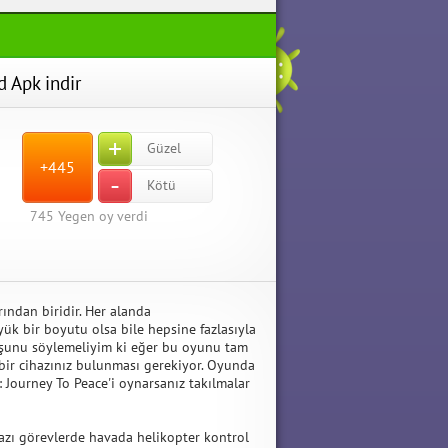
d Apk indir
+
Güzel
+445
-
Kötü
745
Yegen oy verdi
ından biridir. Her alanda
ük bir boyutu olsa bile hepsine fazlasıyla
şunu söylemeliyim ki eğer bu oyunu tam
bir cihazınız bulunması gerekiyor. Oyunda
: Journey To Peace'i oynarsanız takılmalar
azı görevlerde havada helikopter kontrol