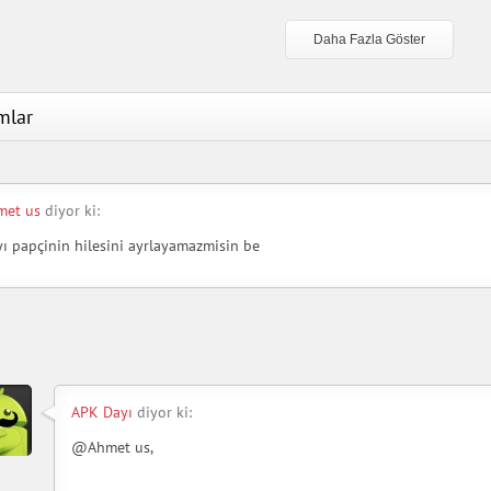
Daha Fazla Göster
mlar
met us
diyor ki:
ı papçinin hilesini ayrlayamazmisin be
APK Dayı
diyor ki:
@Ahmet us,