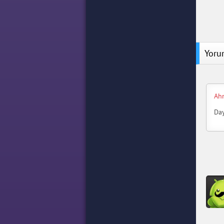
Yoru
Ah
Day