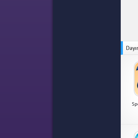
Dayı
Spe