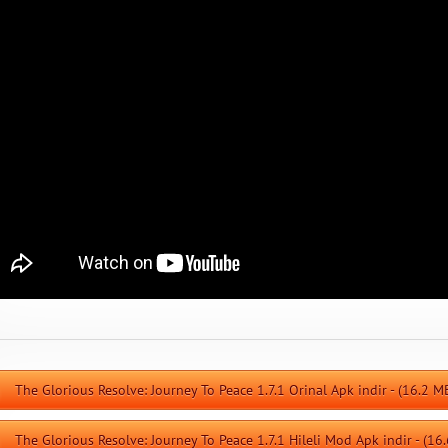
The Glorious Resolve: Journey To Peace 1.7.1 Orinal Apk indir - (16.2 M
The Glorious Resolve: Journey To Peace 1.7.1 Hileli Mod Apk indir - (16