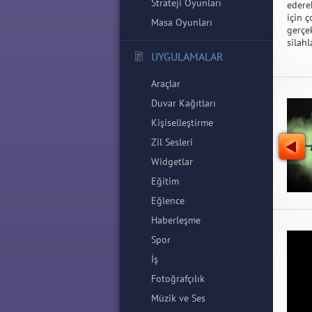
Strateji Oyunları
edere
için 
Masa Oyunları
gerçe
silahl
UYGULAMALAR
Araçlar
Duvar Kağıtları
Kişiselleştirme
Zil Sesleri
Widgetlar
Eğitim
Eğlence
Haberleşme
Spor
İş
Fotoğrafçılık
Müzik ve Ses