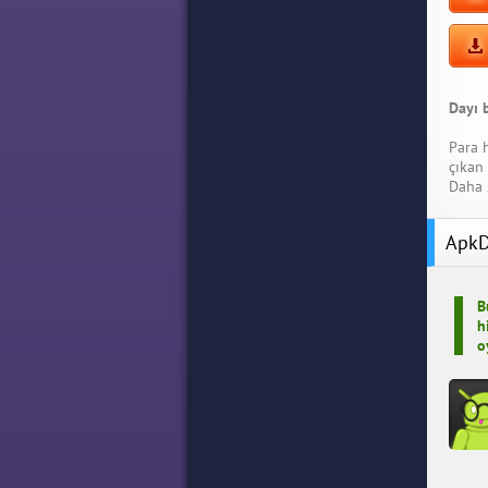
Dayı 
Para 
çıkan
Daha 
ApkD
B
h
o