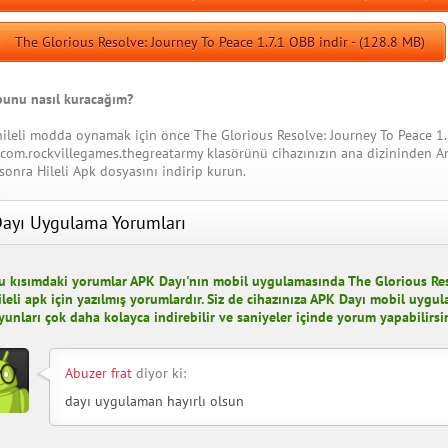
The Glorious Resolve: Journey To Peace 1.7.1 OBB indir - (128.8 MB)
bunu nasıl kuracağım?
hileli modda oynamak için önce The Glorious Resolve: Journey To Peace 1.
 com.rockvillegames.thegreatarmy klasörünü cihazınızın ana dizininden An
sonra Hileli Apk dosyasını indirip kurun.
ayı Uygulama Yorumları
u kısımdaki yorumlar APK Dayı'nın mobil uygulamasında The Glorious Res
ileli apk için yazılmış yorumlardır. Siz de cihazınıza APK Dayı mobil uygul
yunları çok daha kolayca indirebilir ve saniyeler içinde yorum yapabilirsin
Abuzer frat
diyor ki:
dayı uygulaman hayırlı olsun