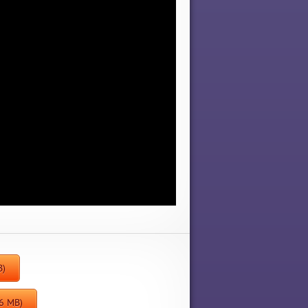
B)
.6 MB)