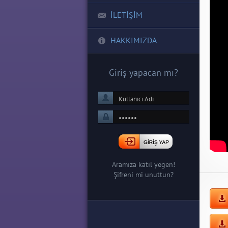
İLETİŞİM
HAKKIMIZDA
Giriş yapacan mı?
Aramıza katıl yegen!
Şifreni mi unuttun?